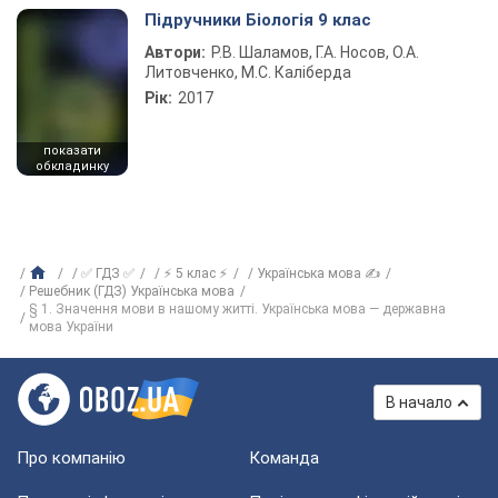
Підручники Біологія 9 клас
Автори:
Р.В. Шаламов, Г.А. Носов, О.А.
Литовченко, М.С. Каліберда
Рік:
2017
показати
обкладинку
✅ ГДЗ ✅
⚡ 5 клас ⚡
Українська мова ✍
Решебник (ГДЗ) Українська мова
§ 1. Значення мови в нашому житті. Українська мова — державна
мова України
В начало
Про компанію
Команда