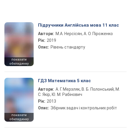
Підручники Англійська мова 11 клас
Автори:
М.А. Нерсісян, А. О. Піроженко
Рік:
2019
Опис:
Рівень стандарту
показати
обкладинку
ГДЗ Математика 5 клас
Автори:
А. Г. Мерзляк, В. Б. Полонський, М.
С. Якір, Ю. М. Рабінович
Рік:
2013
Опис:
Збірник задач і контрольних робіт
показати
обкладинку