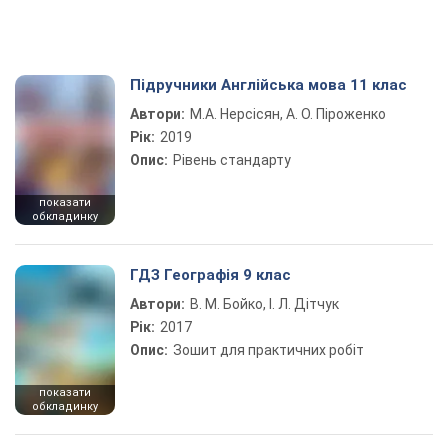
Підручники Англійська мова 11 клас
Автори:
М.А. Нерсісян, А. О. Піроженко
Рік:
2019
Опис:
Рівень стандарту
показати
обкладинку
ГДЗ Географія 9 клас
Автори:
В. М. Бойко, І. Л. Дітчук
Рік:
2017
Опис:
Зошит для практичних робіт
показати
обкладинку