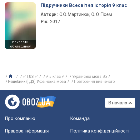
Підручники Всесвітня історія 9 клас
Автори:
О.О. Мартинюк, О. О. Гісем
Рік:
2017
показати
обкладинку
✅ ГДЗ ✅
⚡ 5 клас ⚡
Українська мова ✍
Решебник (ГДЗ) Українська мова
Повторення вивченого
В начало
Про компанію
Команда
Правова інформація
Політика конфіденційності