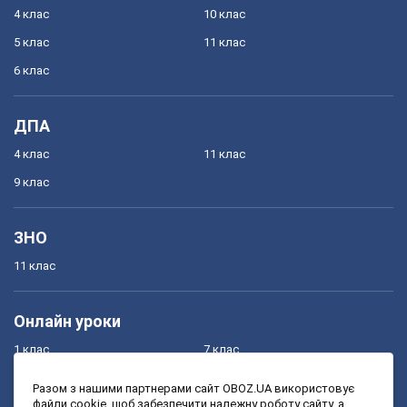
4 клас
10 клас
5 клас
11 клас
6 клас
ДПА
4 клас
11 клас
9 клас
ЗНО
11 клас
Онлайн уроки
1 клас
7 клас
2 клас
8 клас
Разом з нашими партнерами сайт OBOZ.UA використовує
файли cookie, щоб забезпечити належну роботу сайту, а
3 клас
9 клас