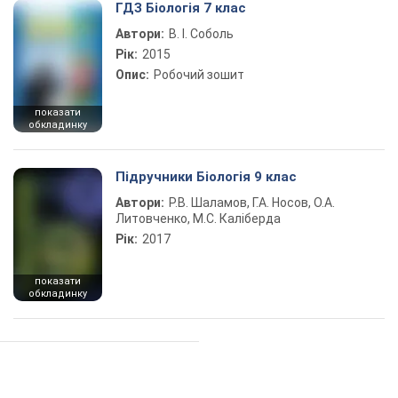
ГДЗ Біологія 7 клас
Автори:
В. І. Соболь
Рік:
2015
Опис:
Робочий зошит
показати
обкладинку
Підручники Біологія 9 клас
Автори:
Р.В. Шаламов, Г.А. Носов, О.А.
Литовченко, М.С. Каліберда
Рік:
2017
показати
обкладинку