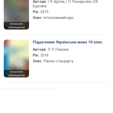
Автори:
І. Я. Щупак, І. О. Піскарьова, О.В.
Бурлака
Рік:
2019
Опис:
Інтегрований курс
показати
обкладинку
Підручники Українська мова 10 клас
Автори:
О. П. Глазова
Рік:
2018
Опис:
Рівень стандарту
показати
обкладинку