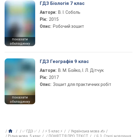
ГДЗ Біологія 7 клас
Автори:
В. І. Соболь
Рік:
2015
Опис:
Робочий зошит
показати
обкладинку
ГДЗ Географія 9 клас
Автори:
В. М. Бойко, І. Л. Дітчук
Рік:
2017
Опис:
Зошит для практичних робіт
показати
обкладинку
✅ ГДЗ ✅
⚡ 5 клас ⚡
Українська мова ✍
Рiдна мова, 5 клас
ПОНЯТТЯ ПРО ТЕКСТ
§ 3. Стилі мовлення