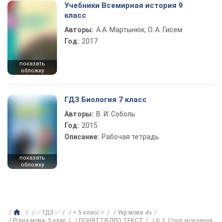
Учебники Всемирная история 9
класс
Авторы:
А.А. Мартынюк, О. А. Гисем
Год:
2017
показать
обложку
ГДЗ Биология 7 класс
Авторы:
В. И. Соболь
Год:
2015
Описание:
Рабочая тетрадь
показать
обложку
✅ ГДЗ ✅
⚡ 5 класс ⚡
Укр мова ✍
Рiдна мова, 5 клас
ПОНЯТТЯ ПРО ТЕКСТ
§ 3. Стилі мовлення