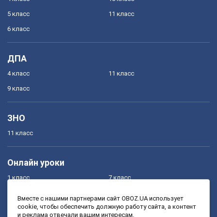
5 класс
11 класс
6 класс
ДПА
4 класс
11 класс
9 класс
ЗНО
11 класс
Онлайн уроки
1 класс
7 класс
2 класс
8 класс
Вместе с нашими партнерами сайт OBOZ.UA использует
cookie, чтобы обеспечить должную работу сайта, а контент
3 класс
9 класс
и реклама отвечали вашим интересам.