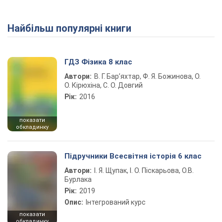
Найбільш популярні книги
ГДЗ Фізика 8 клас
Автори:
В. Г. Бар’яхтар, Ф. Я. Божинова, О.
О. Кірюхіна, С. О. Довгий
Рік:
2016
показати
обкладинку
Підручники Всесвітня історія 6 клас
Автори:
І. Я. Щупак, І. О. Піскарьова, О.В.
Бурлака
Рік:
2019
Опис:
Інтегрований курс
показати
обкладинку