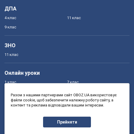
ДПА
4 клас
11 клас
9 клас
ЗНО
11 клас
Онлайн уроки
1 клас
7 клас
2 клас
8 клас
Разом з нашими партнерами сайт OBOZ.UA використовує
файли cookie, щоб забезпечити належну роботу сайту, а
3 клас
9 клас
контент та реклама відповідали вашим інтересам.
4 клас
10 клас
5 клас
11 клас
Прийняти
6 клас