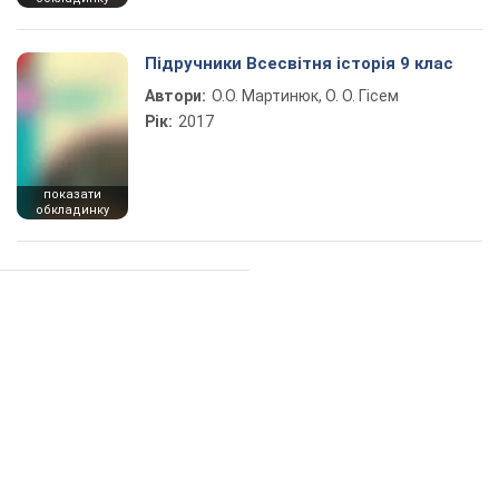
Підручники Всесвітня історія 9 клас
Автори:
О.О. Мартинюк, О. О. Гісем
Рік:
2017
показати
обкладинку