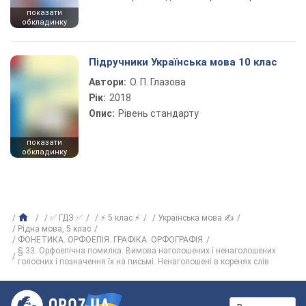
показати
обкладинку
Підручники Українська мова 10 клас
Автори:
О. П. Глазова
Рік:
2018
Опис:
Рівень стандарту
показати
обкладинку
✅ ГДЗ ✅
⚡ 5 клас ⚡
Українська мова ✍
Рiдна мова, 5 клас
ФОНЕТИКА. ОРФОЕПІЯ. ГРАФІКА. ОРФОГРАФІЯ
§ 33. Орфоепічна помилка. Вимова наголошених і ненаголошених
голосних і позначення їх на письмі. Ненаголошені в коренях слів