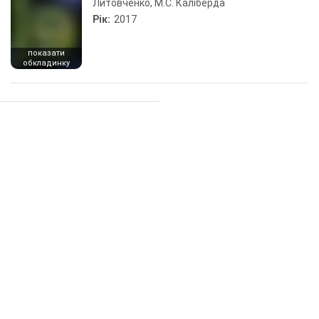
Литовченко, М.С. Каліберда
Рік:
2017
показати
обкладинку