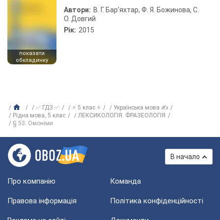
Автори:
В. Г. Бар’яхтар, Ф. Я. Божинова, С.
О. Довгий
Рік:
2015
показати
обкладинку
✅ ГДЗ ✅
⚡ 5 клас ⚡
Українська мова ✍
Рiдна мова, 5 клас
ЛЕКСИКОЛОГІЯ. ФРАЗЕОЛОГІЯ
§ 53. Омоніми
В начало
Про компанію
Команда
Правова інформація
Політика конфіденційності