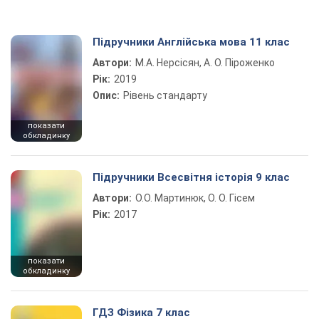
Підручники Англійська мова 11 клас
Автори:
М.А. Нерсісян, А. О. Піроженко
Рік:
2019
Опис:
Рівень стандарту
показати
обкладинку
Підручники Всесвітня історія 9 клас
Автори:
О.О. Мартинюк, О. О. Гісем
Рік:
2017
показати
обкладинку
ГДЗ Фізика 7 клас