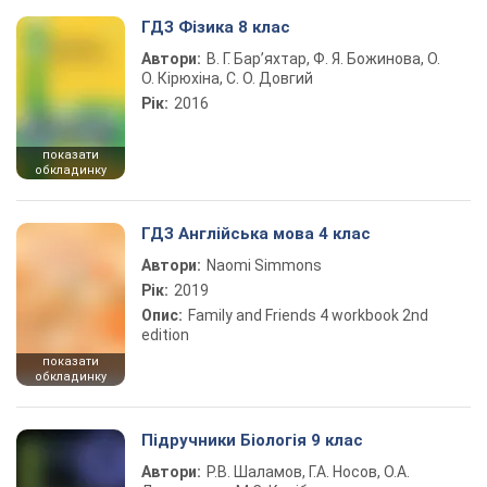
ГДЗ Фізика 8 клас
Автори:
В. Г. Бар’яхтар, Ф. Я. Божинова, О.
О. Кірюхіна, С. О. Довгий
Рік:
2016
показати
обкладинку
ГДЗ Англійська мова 4 клас
Автори:
Naomi Simmons
Рік:
2019
Опис:
Family and Friends 4 workbook 2nd
edition
показати
обкладинку
Підручники Біологія 9 клас
Автори:
Р.В. Шаламов, Г.А. Носов, О.А.