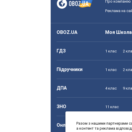
Про компанію
Реклама на сай
OBOZ.UA
Моя Школа
ГДЗ
1 клас
2 кл
Підручники
1 клас
2 кл
ДПА
4 клас
9 кл
ЗНО
11 клас
Разом з нашими партнерами са
Онлайн уроки
1 клас
2 кл
а контент та реклама відпові