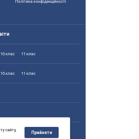
Політика конфіденційності
віти
10 клас
11 клас
10 клас
11 клас
у сайту,
10 клас
11 клас
Прийняти