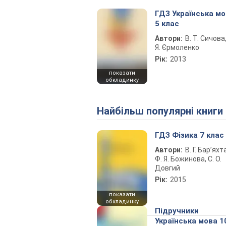
ГДЗ Українська м
5 клас
Автори:
В. Т. Сичова,
Я. Єрмоленко
Рік:
2013
показати
обкладинку
Найбільш популярні книги
ГДЗ Фізика 7 клас
Автори:
В. Г. Бар’яхт
Ф. Я. Божинова, С. О.
Довгий
Рік:
2015
показати
обкладинку
Підручники
Українська мова 1