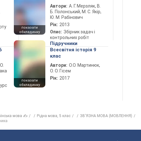
Автори:
А. Г. Мерзляк, В.
Б. Полонський, М. С. Якір,
а
Ю. М. Рабінович
Рік:
2013
рту
показати
Опис:
Збірник задач і
обкладинку
контрольних робіт
Підручники
6
Всесвітня історія 9
клас
 О.
Автори:
О.О. Мартинюк,
лака
О. О. Гісем
Рік:
2017
показати
курс
обкладинку
аїнська мова ✍
Рiдна мова, 5 клас
ЗВ'ЯЗНА МОВА (МОВЛЕННЯ)
ника