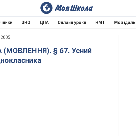
учники
ЗНО
ДПА
Онлайн уроки
НМТ
Моя їдаль
 2005
однокласника