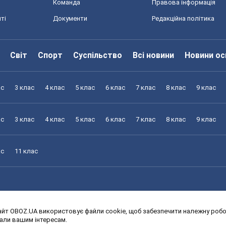
Команда
Правова інформація
ті
Документи
Редакційна політика
Світ
Спорт
Суспільство
Всі новини
Новини ос
ас
3 клас
4 клас
5 клас
6 клас
7 клас
8 клас
9 клас
ас
3 клас
4 клас
5 клас
6 клас
7 клас
8 клас
9 клас
ас
11 клас
йт OBOZ.UA використовує файли cookie, щоб забезпечити належну робот
ас
3 клас
4 клас
5 клас
6 клас
7 клас
8 клас
9 клас
дали вашим інтересам.