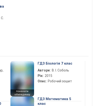
ова
 С.
ГДЗ Біологія 7 клас
ар,
Автори:
В. І. Соболь
Рік:
2015
Опис:
Робочий зошит
показати
обкладинку
ГДЗ Математика 5
0
клас