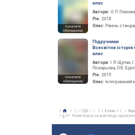
клас
Автори:
О. П. Глазов
Рік:
2018
Опис:
Рівень станда
показати
обкладинку
Підручники
Всесвітня історія 
клас
Автори:
І. Я. Щупак, І.
Піскарьова, О.В. Бур
Рік:
2019
показати
обкладинку
Опис:
Інтегрований 
✅ ГДЗ ✅
⚡ 5 клас ⚡
Укр
§ 67. Усний відгук на відповідь одноклас