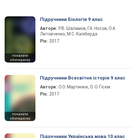
Підручники Біологія 9 клас
Автори:
Р.В. Шаламов, Г.А. Носов, О.А.
Литовченко, М.С. Каліберда
Рік:
2017
показати
обкладинку
Підручники Всесвітня історія 9 клас
Автори:
О.О. Мартинюк, О. О. Гісем
Рік:
2017
показати
обкладинку
Підручники Українська мова 10 клас