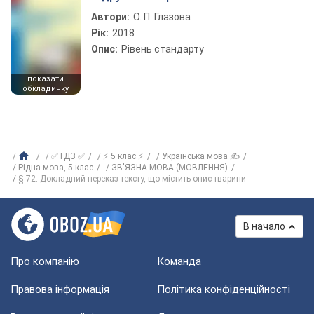
Автори:
О. П. Глазова
Рік:
2018
Опис:
Рівень стандарту
показати
обкладинку
✅ ГДЗ ✅
⚡ 5 клас ⚡
Українська мова ✍
Рiдна мова, 5 клас
ЗВ'ЯЗНА МОВА (МОВЛЕННЯ)
§ 72. Докладний переказ тексту, що містить опис тварини
В начало
Про компанію
Команда
Правова інформація
Політика конфіденційності