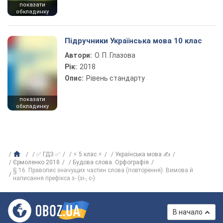
показати
обкладинку
Підручники Українська мова 10 клас
Автори:
О. П. Глазова
Рік:
2018
Опис:
Рівень стандарту
показати
обкладинку
✅ ГДЗ ✅
⚡ 5 клас ⚡
Українська мова ✍
Єрмоленко 2018
Будова слова. Орфографія
§ 16. Правопис значущих частин слова (повторення). Вимова й
написання префікса з- (зі-, с-)
В начало