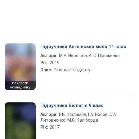
Підручники Англійська мова 11 клас
Автори:
М.А. Нерсісян, А. О. Піроженко
Рік:
2019
Опис:
Рівень стандарту
показати
обкладинку
Підручники Біологія 9 клас
Автори:
Р.В. Шаламов, Г.А. Носов, О.А.
Литовченко, М.С. Каліберда
Рік:
2017