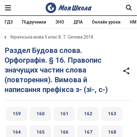
ГДЗ
Підручники
ЗНО
ДПА
Онлайн уроки
НМ
Українська мова 5 клас В. Т. Сичова 2018
Раздел Будова слова.
Орфографія. § 16. Правопис
значущих частин слова
(повторення). Вимова й
написання префікса з- (зі-, с-)
159
160
161
162
163
164
165
166
167
168