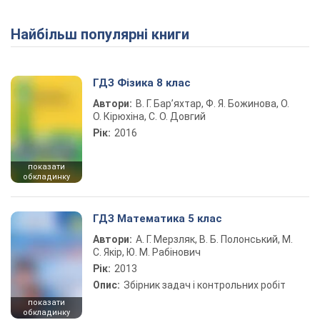
Найбільш популярні книги
Play Video
ГДЗ Фізика 8 клас
Автори:
В. Г. Бар’яхтар, Ф. Я. Божинова, О.
О. Кірюхіна, С. О. Довгий
Рік:
2016
показати
обкладинку
ГДЗ Математика 5 клас
Автори:
А. Г. Мерзляк, В. Б. Полонський, М.
С. Якір, Ю. М. Рабінович
Рік:
2013
Опис:
Збірник задач і контрольних робіт
показати
обкладинку