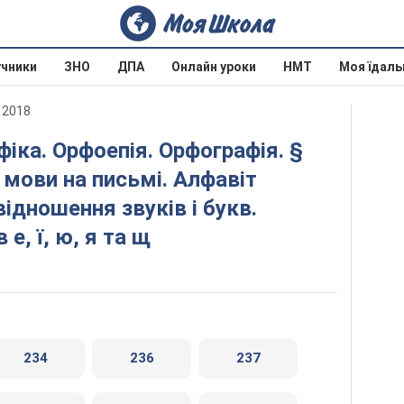
учники
ЗНО
ДПА
Онлайн уроки
НМТ
Моя їдаль
 2018
 мови на письмі. Алфавіт
відношення звуків і букв.
е, ї, ю, я та щ
234
236
237