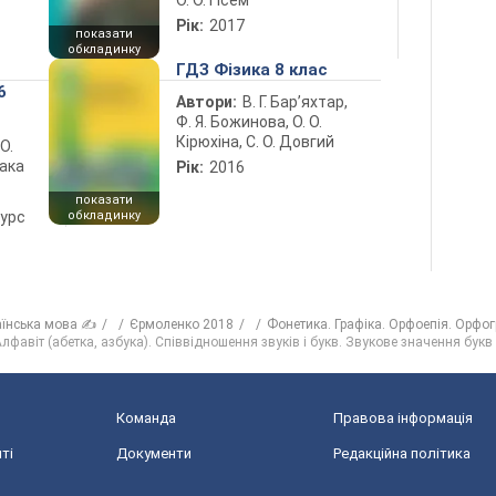
О. О. Гісем
Рік:
2017
показати
обкладинку
ГДЗ Фізика 8 клас
6
Автори:
В. Г. Бар’яхтар,
Ф. Я. Божинова, О. О.
Кірюхіна, С. О. Довгий
 О.
лака
Рік:
2016
показати
курс
обкладинку
аїнська мова ✍
Єрмоленко 2018
Фонетика. Графіка. Орфоепія. Орфо
фавіт (абетка, азбука). Співвідношення звуків і букв. Звукове значення букв е,
Команда
Правова інформація
ті
Документи
Редакційна політика