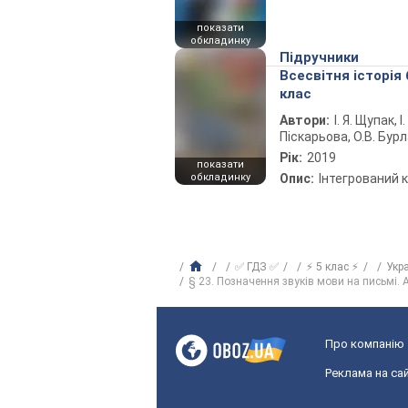
показати
обкладинку
Підручники
Всесвітня історія 
клас
Автори:
І. Я. Щупак, І.
Піскарьова, О.В. Бур
Рік:
2019
показати
обкладинку
Опис:
Інтегрований 
✅ ГДЗ ✅
⚡ 5 клас ⚡
Укр
§ 23. Позначення звуків мови на письмі. Ал
Про компанію
Реклама на сай