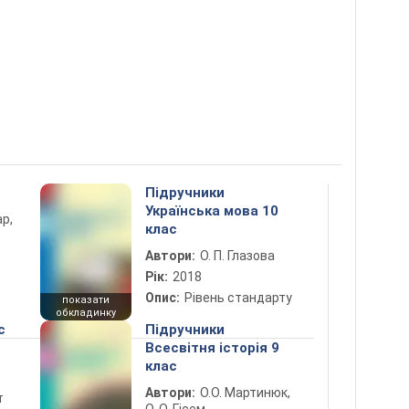
Підручники
Українська мова 10
ар,
клас
Автори:
О. П. Глазова
Рік:
2018
Опис:
Рівень стандарту
показати
обкладинку
с
Підручники
Всесвітня історія 9
клас
Автори:
О.О. Мартинюк,
т