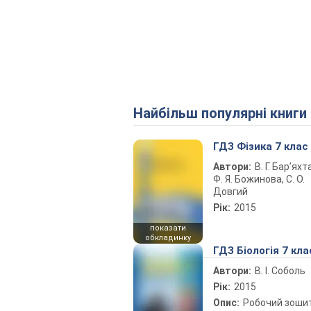
Найбільш популярні книги
ГДЗ Фізика 7 клас
Автори:
В. Г. Бар’яхт
Ф. Я. Божинова, С. О.
Довгий
Рік:
2015
показати
обкладинку
ГДЗ Біологія 7 кла
Автори:
В. І. Соболь
Рік:
2015
Опис:
Робочий зоши