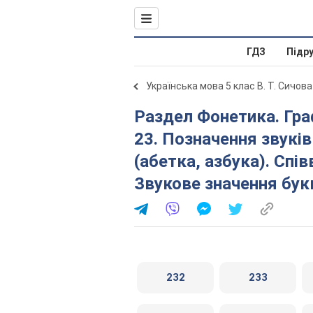
ГДЗ
Підр
Українська мова 5 клас В. Т. Сичова
Раздел Фонетика. Графіка. Орфоепія. Орфографія. §
23. Позначення звуків
(абетка, азбука). Спів
Звукове значення букв 
232
233