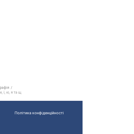
графія
 ї, ю, я та щ
Політика конфіденційності