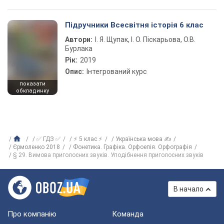
Підручники Всесвітня історія 6 клас
Автори:
І. Я. Щупак, І. О. Піскарьова, О.В.
Бурлака
Рік:
2019
Опис:
Інтегрований курс
показати
обкладинку
✅ ГДЗ ✅
⚡ 5 клас ⚡
Українська мова ✍
Єрмоленко 2018
Фонетика. Графіка. Орфоепія. Орфографія
§ 29. Вимова приголосних звуків. Уподібнення приголосних звуків
В начало
Про компанію
Команда