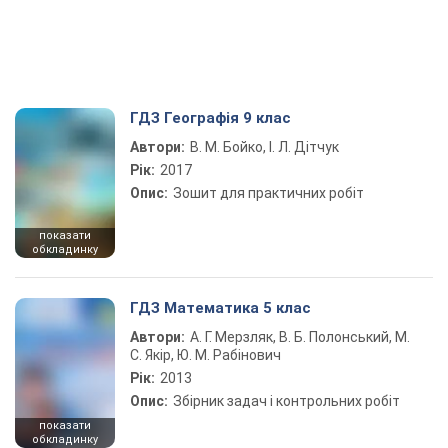
ГДЗ Географія 9 клас
Автори:
В. М. Бойко, І. Л. Дітчук
Рік:
2017
Опис:
Зошит для практичних робіт
показати
обкладинку
ГДЗ Математика 5 клас
Автори:
А. Г. Мерзляк, В. Б. Полонський, М.
С. Якір, Ю. М. Рабінович
Рік:
2013
Опис:
Збірник задач і контрольних робіт
показати
обкладинку