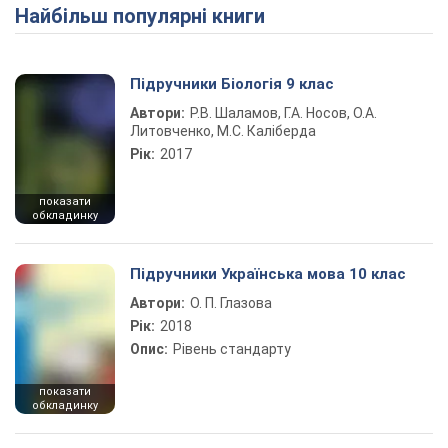
Найбільш популярні книги
Play Video
Підручники Біологія 9 клас
Автори:
Р.В. Шаламов, Г.А. Носов, О.А.
Литовченко, М.С. Каліберда
Рік:
2017
показати
обкладинку
Підручники Українська мова 10 клас
Автори:
О. П. Глазова
Рік:
2018
Опис:
Рівень стандарту
показати
обкладинку