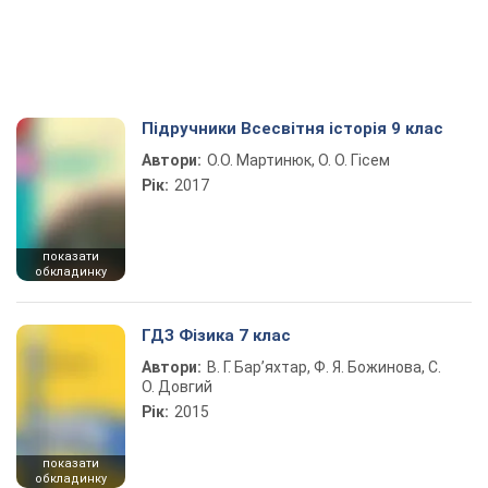
Підручники Всесвітня історія 9 клас
Автори:
О.О. Мартинюк, О. О. Гісем
Рік:
2017
показати
обкладинку
ГДЗ Фізика 7 клас
Автори:
В. Г. Бар’яхтар, Ф. Я. Божинова, С.
О. Довгий
Рік:
2015
показати
обкладинку