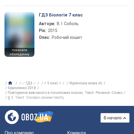
ГДЗ Біологія 7 клас
Автори:
В. І. Соболь
Рік:
2015
Опис:
Робочий зошит
показати
обкладинку
✅ ГДЗ ✅
⚡ 5 клас ⚡
Українська мова ✍
Єрмоленко 2018
Повторення вивченого в початкових класах. Текст. Речення. Слово
§ 3. Текст. Основні ознаки тексту
В начало
Про компанію
Команда