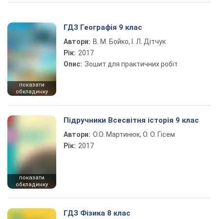
ГДЗ Географія 9 клас
Автори:
В. М. Бойко, І. Л. Дітчук
Рік:
2017
Опис:
Зошит для практичних робіт
показати
обкладинку
Підручники Всесвітня історія 9 клас
Автори:
О.О. Мартинюк, О. О. Гісем
Рік:
2017
показати
обкладинку
ГДЗ Фізика 8 клас