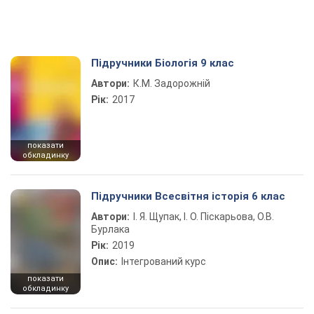
Підручники Біологія 9 клас
Автори:
К.М. Задорожній
Рік:
2017
показати
обкладинку
Підручники Всесвітня історія 6 клас
Автори:
І. Я. Щупак, І. О. Піскарьова, О.В.
Бурлака
Рік:
2019
Опис:
Інтегрований курс
показати
обкладинку