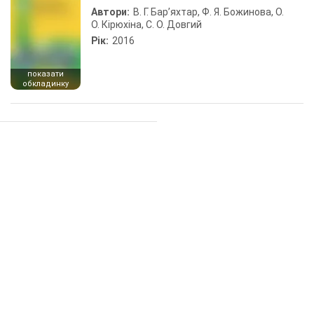
Автори:
В. Г. Бар’яхтар, Ф. Я. Божинова, О.
О. Кірюхіна, С. О. Довгий
Рік:
2016
показати
обкладинку