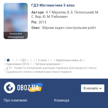
ГДЗ Математика 5 клас
Автори:
А. Г. Мерзляк, В. Б. Полонський, М.
С. Якір, Ю. М. Рабінович
Рік:
2013
Опис:
Збірник задач і контрольних робіт
показати
обкладинку
✅ ГДЗ ✅
⚡ 5 клас ⚡
Українська мова ✍
Єрмоленко 2018
Зв’язне мовлення
§ 57. Усний та письмовий докладні перекази розповідного тексту
художнього стилю з елементами опису тварини
В начало
Про компанію
Команда