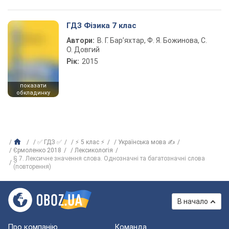
ГДЗ Фізика 7 клас
Автори:
В. Г. Бар’яхтар, Ф. Я. Божинова, С.
О. Довгий
Рік:
2015
показати
обкладинку
✅ ГДЗ ✅
⚡ 5 клас ⚡
Українська мова ✍
Єрмоленко 2018
Лексикологія
§ 7. Лексичне значення слова. Однозначні та багатозначні слова
(повторення)
В начало
Про компанію
Команда