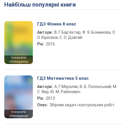
Найбільш популярні книги
Play Video
ГДЗ Фізика 8 клас
Автори:
В. Г. Бар’яхтар, Ф. Я. Божинова, О.
О. Кірюхіна, С. О. Довгий
Рік:
2016
показати
обкладинку
ГДЗ Математика 5 клас
Автори:
А. Г. Мерзляк, В. Б. Полонський, М.
С. Якір, Ю. М. Рабінович
Рік:
2013
Опис:
Збірник задач і контрольних робіт
показати
обкладинку