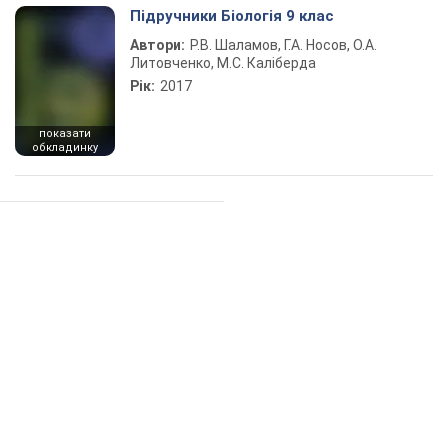
Підручники Біологія 9 клас
Автори:
Р.В. Шаламов, Г.А. Носов, О.А.
Литовченко, М.С. Каліберда
Рік:
2017
показати
обкладинку