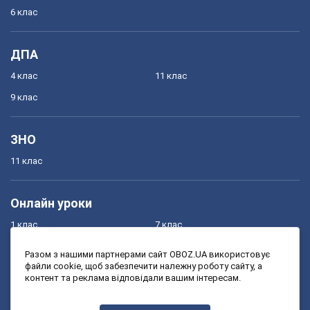
6 клас
ДПА
4 клас
11 клас
9 клас
ЗНО
11 клас
Онлайн уроки
1 клас
7 клас
2 клас
8 клас
Разом з нашими партнерами сайт OBOZ.UA використовує
файли cookie, щоб забезпечити належну роботу сайту, а
3 клас
9 клас
контент та реклама відповідали вашим інтересам.
4 клас
10 клас