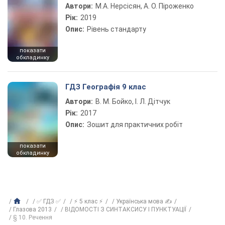
Автори:
М.А. Нерсісян, А. О. Піроженко
Рік:
2019
Опис:
Рівень стандарту
показати
обкладинку
ГДЗ Географія 9 клас
Автори:
В. М. Бойко, І. Л. Дітчук
Рік:
2017
Опис:
Зошит для практичних робіт
показати
обкладинку
✅ ГДЗ ✅
⚡ 5 клас ⚡
Українська мова ✍
Глазова 2013
ВІДОМОСТІ З СИНТАКСИСУ І ПУНКТУАЦІЇ
§ 10. Речення