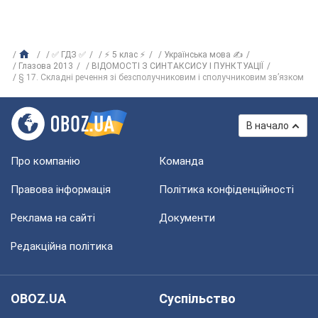
✅ ГДЗ ✅
⚡ 5 клас ⚡
Українська мова ✍
Глазова 2013
ВІДОМОСТІ З СИНТАКСИСУ І ПУНКТУАЦІЇ
§ 17. Складні речення зі безсполучниковим і сполучниковим зв’язком
В начало
Про компанію
Команда
Правова інформація
Політика конфіденційності
Реклама на сайті
Документи
Редакційна політика
OBOZ.UA
Суспільство