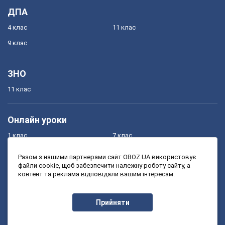
ДПА
4 клас
11 клас
9 клас
ЗНО
11 клас
Онлайн уроки
1 клас
7 клас
2 клас
8 клас
Разом з нашими партнерами сайт OBOZ.UA використовує
файли cookie, щоб забезпечити належну роботу сайту, а
3 клас
9 клас
контент та реклама відповідали вашим інтересам.
4 клас
10 клас
5 клас
11 клас
Прийняти
6 клас