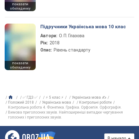
показати
обкладинку
Підручники Українська мова 10 клас
Автори:
О. П. Глазова
Рік:
2018
Опис:
Рівень стандарту
показати
обкладинку
✅ ГДЗ ✅
⚡ 5 клас ⚡
Українська мова ✍
Положий 2018
Українська мова
Контрольні роботи
Контрольна робота 4. Фонетика. Графіка. Орфоепія. Орфографія.
Вимова приголосних звуків. Найпоширеніші випадки чергування
голосних і приголосних звуків.
В начало