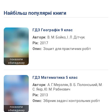
Найбільш популярні книги
Play Video
ГДЗ Географія 9 клас
Автори:
В. М. Бойко, І. Л. Дітчук
Рік:
2017
Опис:
Зошит для практичних робіт
показати
обкладинку
ГДЗ Математика 5 клас
Автори:
А. Г. Мерзляк, В. Б. Полонський, М.
С. Якір, Ю. М. Рабінович
Рік:
2013
Опис:
Збірник задач і контрольних робіт
показати
обкладинку