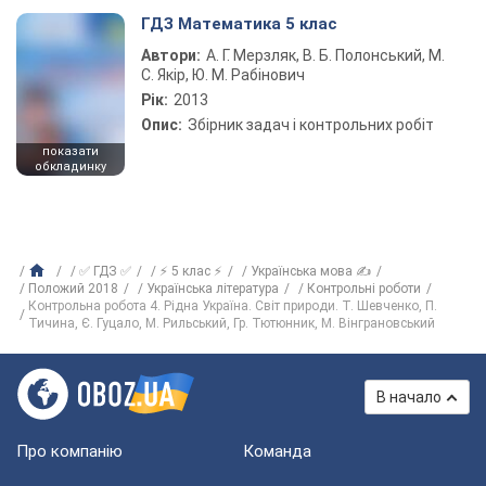
ГДЗ Математика 5 клас
Автори:
А. Г. Мерзляк, В. Б. Полонський, М.
С. Якір, Ю. М. Рабінович
Рік:
2013
Опис:
Збірник задач і контрольних робіт
показати
обкладинку
✅ ГДЗ ✅
⚡ 5 клас ⚡
Українська мова ✍
Положий 2018
Українська література
Контрольні роботи
Контрольна робота 4. Рідна Україна. Світ природи. Т. Шевченко, П.
Тичина, Є. Гуцало, М. Рильський, Гр. Тютюнник, М. Вінграновський
В начало
Про компанію
Команда