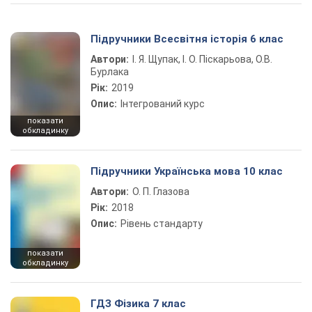
Підручники Всесвітня історія 6 клас
Автори:
І. Я. Щупак, І. О. Піскарьова, О.В.
Бурлака
Рік:
2019
Опис:
Інтегрований курс
показати
обкладинку
Підручники Українська мова 10 клас
Автори:
О. П. Глазова
Рік:
2018
Опис:
Рівень стандарту
показати
обкладинку
ГДЗ Фізика 7 клас