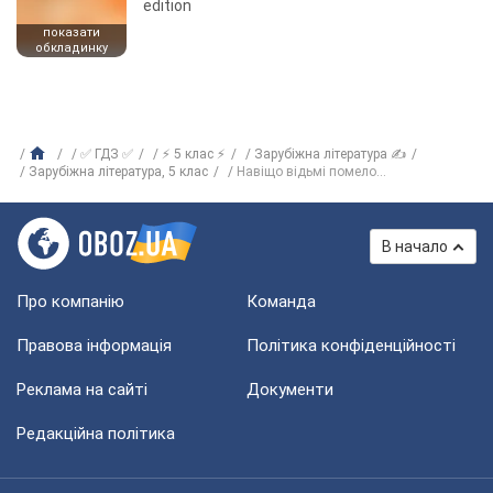
edition
показати
обкладинку
✅ ГДЗ ✅
⚡ 5 клас ⚡
Зарубіжна література ✍
Зарубіжна література, 5 клас
Навіщо відьмі помело...
В начало
Про компанію
Команда
Правова інформація
Політика конфіденційності
Реклама на сайті
Документи
Редакційна політика