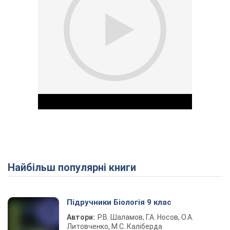
Найбільш популярні книги
Play Video
Підручники Біологія 9 клас
Автори:
Р.В. Шаламов, Г.А. Носов, О.А.
Литовченко, М.С. Каліберда