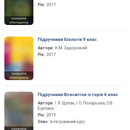
Рік:
2017
показати
обкладинку
Підручники Біологія 9 клас
Автори:
К.М. Задорожній
Рік:
2017
показати
обкладинку
Підручники Всесвітня історія 6 клас
Автори:
І. Я. Щупак, І. О. Піскарьова, О.В.
Бурлака
Рік:
2019
Опис:
Інтегрований курс
показати