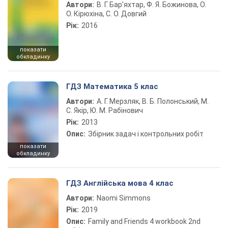
Автори:
В. Г. Бар’яхтар, Ф. Я. Божинова, О.
О. Кірюхіна, С. О. Довгий
Рік:
2016
показати
обкладинку
ГДЗ Математика 5 клас
Автори:
А. Г. Мерзляк, В. Б. Полонський, М.
С. Якір, Ю. М. Рабінович
Рік:
2013
Опис:
Збірник задач і контрольних робіт
показати
обкладинку
ГДЗ Англійська мова 4 клас
Автори:
Naomi Simmons
Рік:
2019
Опис:
Family and Friends 4 workbook 2nd