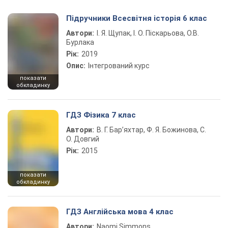
Підручники Всесвітня історія 6 клас
Автори:
І. Я. Щупак, І. О. Піскарьова, О.В.
Бурлака
Рік:
2019
Опис:
Інтегрований курс
показати
обкладинку
ГДЗ Фізика 7 клас
Автори:
В. Г. Бар’яхтар, Ф. Я. Божинова, С.
О. Довгий
Рік:
2015
показати
обкладинку
ГДЗ Англійська мова 4 клас
Автори:
Naomi Simmons