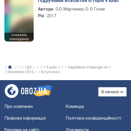
Підручники Всесвітня історія 9 клас
Автори:
О.О. Мартинюк, О. О. Гісем
Рік:
2017
показати
обкладинку
✅ ГДЗ ✅
⚡ 5 клас ⚡
Зарубіжна література ✍
Ніколенко 2018
Вступление
В начало
Про компанію
Команда
Правова інформація
Політика конфіденційності
Реклама на сайті
Документи