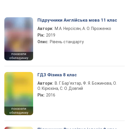
Підручники Англійська мова 11 клас
Автори:
М.А. Нерсісян, А. О. Піроженко
Рік:
2019
Опис:
Рівень стандарту
показати
обкладинку
ГДЗ Фізика 8 клас
Автори:
В. Г. Бар’яхтар, Ф. Я. Божинова, О.
О. Кірюхіна, С. О. Довгий
Рік:
2016
показати
обкладинку