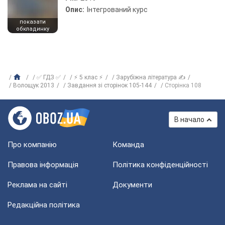
Опис:
Інтегрований курс
показати
обкладинку
✅ ГДЗ ✅
⚡ 5 клас ⚡
Зарубіжна література ✍
Волощук 2013
Завдання зі сторінок 105-144
Сторінка 108
В начало
Про компанію
Команда
Правова інформація
Політика конфіденційності
Реклама на сайті
Документи
Редакційна політика