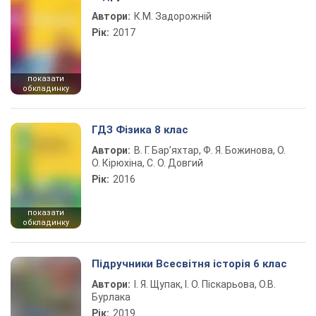
Автори:
К.М. Задорожній
Рік:
2017
показати
обкладинку
ГДЗ Фізика 8 клас
Автори:
В. Г. Бар’яхтар, Ф. Я. Божинова, О.
О. Кірюхіна, С. О. Довгий
Рік:
2016
показати
обкладинку
Підручники Всесвітня історія 6 клас
Автори:
І. Я. Щупак, І. О. Піскарьова, О.В.
Бурлака
Рік:
2019