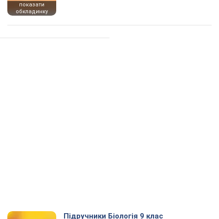
показати
обкладинку
Підручники Біологія 9 клас