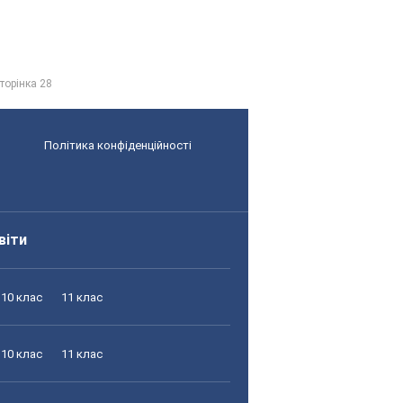
торінка 28
Політика конфіденційності
віти
10 клас
11 клас
10 клас
11 клас