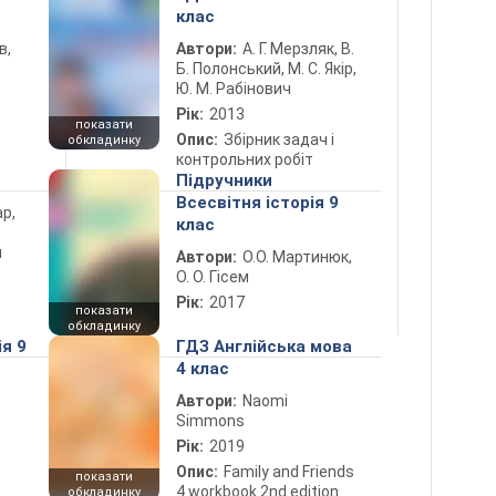
клас
в,
Автори:
А. Г. Мерзляк, В.
Б. Полонський, М. С. Якір,
Ю. М. Рабінович
Рік:
2013
показати
Опис:
Збірник задач і
обкладинку
контрольних робіт
Підручники
Всесвітня історія 9
ар,
клас
й
Автори:
О.О. Мартинюк,
О. О. Гісем
Рік:
2017
показати
обкладинку
ія 9
ГДЗ Англійська мова
4 клас
Автори:
Naomi
Simmons
Рік:
2019
Опис:
Family and Friends
показати
4 workbook 2nd edition
обкладинку