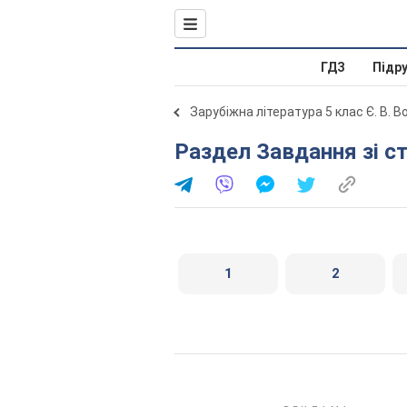
ГДЗ
Підр
Зарубіжна література 5 клас Є. В. 
Раздел Завдання зі с
1
2