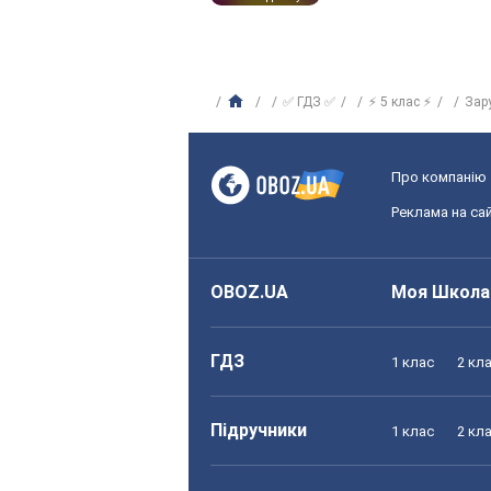
✅ ГДЗ ✅
⚡ 5 клас ⚡
Зар
Про компанію
Реклама на сай
OBOZ.UA
Моя Школа
ГДЗ
1 клас
2 кл
Підручники
1 клас
2 кл