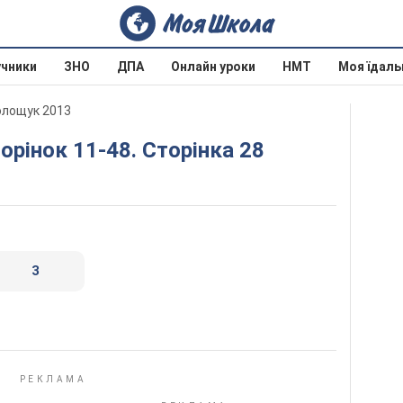
учники
ЗНО
ДПА
Онлайн уроки
НМТ
Моя їдаль
Волощук 2013
торінок 11-48. Сторінка 28
3