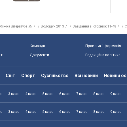
убіжна література ✍
Волощук 2013
Завдання зі сторінок 11-48
С
Команда
Правова інформація
ті
Документи
Редакційна політика
Світ
Спорт
Суспільство
Всі новини
Новини ос
ас
3 клас
4 клас
5 клас
6 клас
7 клас
8 клас
9 клас
ас
3 клас
4 клас
5 клас
6 клас
7 клас
8 клас
9 клас