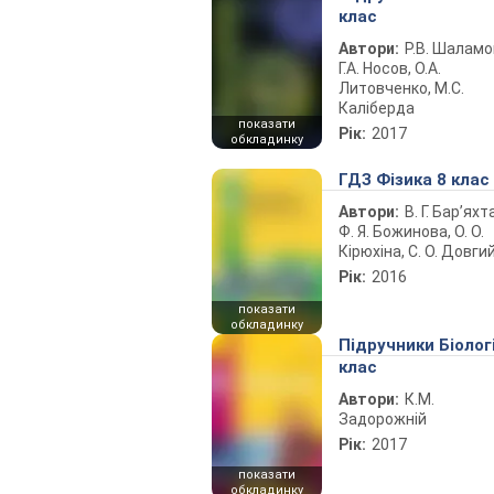
клас
Автори:
Р.В. Шаламо
Г.А. Носов, О.А.
Литовченко, М.С.
Каліберда
показати
Рік:
2017
обкладинку
ГДЗ Фізика 8 клас
Автори:
В. Г. Бар’яхт
Ф. Я. Божинова, О. О.
Кірюхіна, С. О. Довги
Рік:
2016
показати
обкладинку
Підручники Біолог
клас
Автори:
К.М.
Задорожній
Рік:
2017
показати
обкладинку