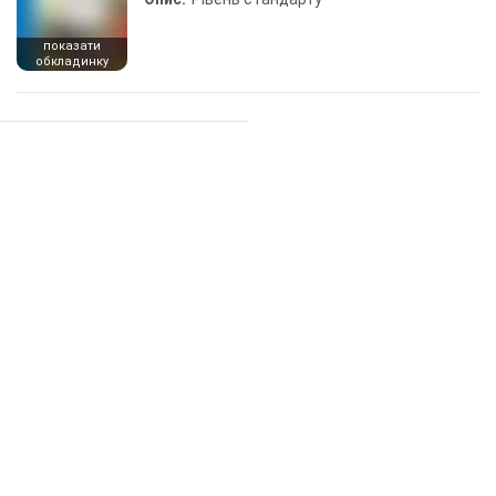
показати
обкладинку