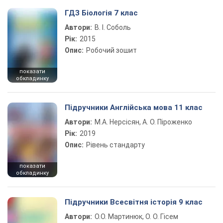
ГДЗ Біологія 7 клас
Автори:
В. І. Соболь
Рік:
2015
Опис:
Робочий зошит
показати
обкладинку
Підручники Англійська мова 11 клас
Автори:
М.А. Нерсісян, А. О. Піроженко
Рік:
2019
Опис:
Рівень стандарту
показати
обкладинку
Підручники Всесвітня історія 9 клас
Автори:
О.О. Мартинюк, О. О. Гісем