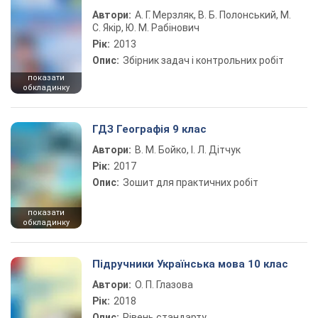
Автори:
А. Г. Мерзляк, В. Б. Полонський, М.
С. Якір, Ю. М. Рабінович
Рік:
2013
Опис:
Збірник задач і контрольних робіт
показати
обкладинку
ГДЗ Географія 9 клас
Автори:
В. М. Бойко, І. Л. Дітчук
Рік:
2017
Опис:
Зошит для практичних робіт
показати
обкладинку
Підручники Українська мова 10 клас
Автори:
О. П. Глазова
Рік:
2018
Опис:
Рівень стандарту