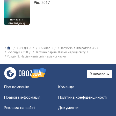
Рік:
2017
показати
обкладинку
✅ ГДЗ ✅
⚡ 5 клас ⚡
Зарубіжна література ✍
Волощук 2018
Частина перша. Казки народі світу
Розділ 3. Чарівливий світ чарівної казки
В начало
Про компанію
Команда
Правова інформація
Політика конфіденційності
Реклама на сайті
Документи