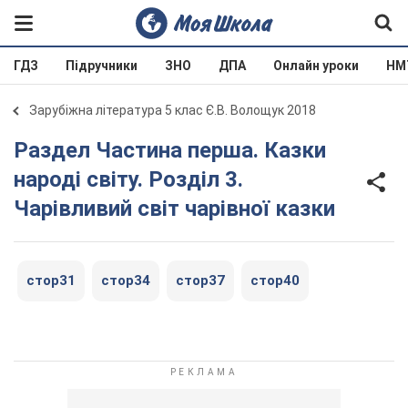
ГДЗ
Підручники
ЗНО
ДПА
Онлайн уроки
НМ
Зарубіжна література 5 клас Є.В. Волощук 2018
Раздел Частина перша. Казки
народі світу. Розділ 3.
Чарівливий світ чарівної казки
стор31
стор34
стор37
стор40