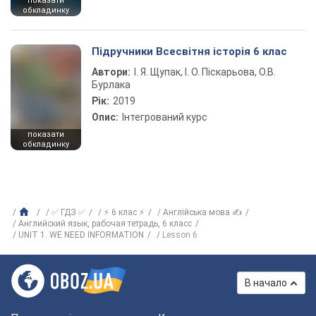
показати
обкладинку
Підручники Всесвітня історія 6 клас
Автори:
І. Я. Щупак, І. О. Піскарьова, О.В.
Бурлака
Рік:
2019
Опис:
Інтегрований курс
показати
обкладинку
✅ ГДЗ ✅
⚡ 6 клас ⚡
Англійська мова ✍
Английский язык, рабочая тетрадь, 6 класс
UNIT 1. WE NEED INFORMATION
Lesson 6
В начало