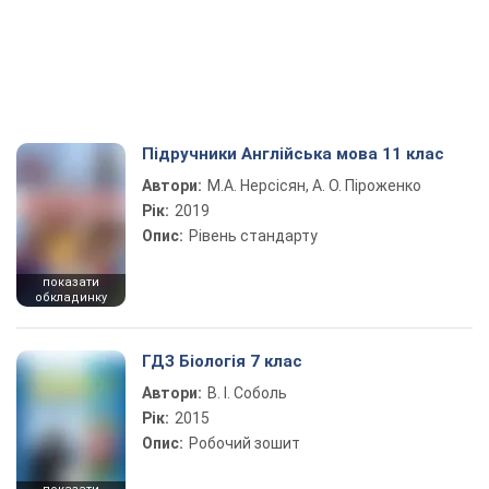
Підручники Англійська мова 11 клас
Автори:
М.А. Нерсісян, А. О. Піроженко
Рік:
2019
Опис:
Рівень стандарту
показати
обкладинку
ГДЗ Біологія 7 клас
Автори:
В. І. Соболь
Рік:
2015
Опис:
Робочий зошит