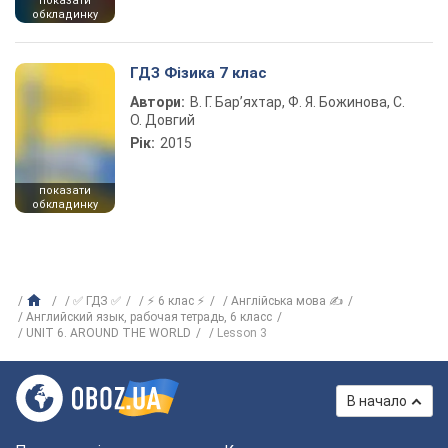
показати
обкладинку
ГДЗ Фізика 7 клас
Автори:
В. Г. Бар’яхтар, Ф. Я. Божинова, С.
О. Довгий
Рік:
2015
показати
обкладинку
✅ ГДЗ ✅
⚡ 6 клас ⚡
Англійська мова ✍
Английский язык, рабочая тетрадь, 6 класс
UNIT 6. AROUND THE WORLD
Lesson 3
В начало