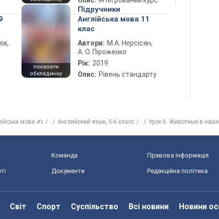
Опис:
Інтегрований курс
Підручники
9
Англійська мова 11
клас
юк,
Автори:
М.А. Нерсісян,
А. О. Піроженко
Рік:
2019
показати
обкладинку
Опис:
Рівень стандарту
лійська мова ✍
Английский язык, 5-6 класс
Урок 6. Животные в наш
Команда
Правова інформація
ті
Документи
Редакційна політика
Світ
Спорт
Суспільство
Всі новини
Новини ос