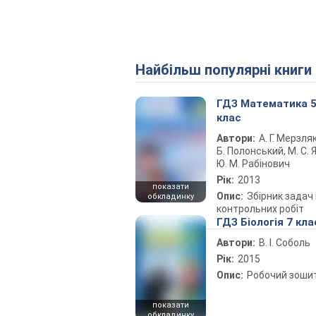
Найбільш популярні книги
ГДЗ Математика 
клас
Автори:
А. Г. Мерзляк
Б. Полонський, М. С. Я
Ю. М. Рабінович
Рік:
2013
показати
Опис:
Збірник задач 
обкладинку
контрольних робіт
ГДЗ Біологія 7 кла
Автори:
В. І. Соболь
Рік:
2015
Опис:
Робочий зоши
показати
обкладинку