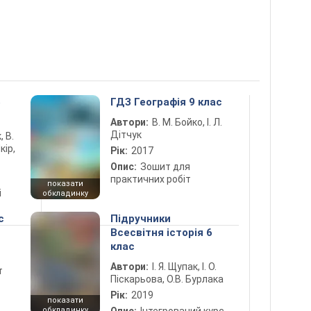
5
ГДЗ Географія 9 клас
Автори:
В. М. Бойко, І. Л.
Дітчук
, В.
кір,
Рік:
2017
Опис:
Зошит для
практичних робіт
показати
і
обкладинку
с
Підручники
Всесвітня історія 6
клас
Автори:
І. Я. Щупак, І. О.
т
Піскарьова, О.В. Бурлака
Рік:
2019
показати
обкладинку