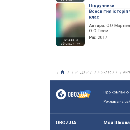
Підручники
Всесвітня історія 
клас
Автори:
О.О. Мартин
О. О. Гісем
Рік:
2017
показати
обкладинку
✅ ГДЗ ✅
⚡ 6 клас ⚡
Анг
Про компанію
Реклама на сай
OBOZ.UA
Моя Школа