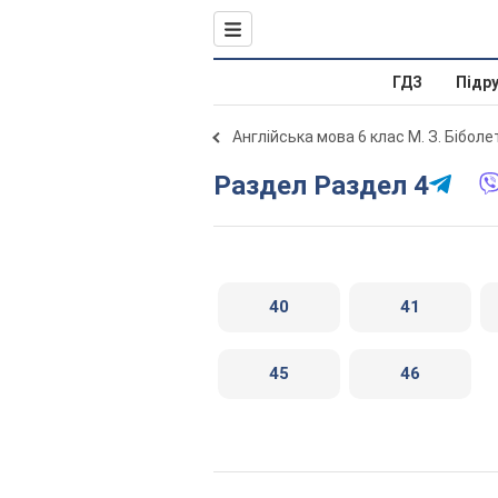
ГДЗ
Підр
Англійська мова 6 клас М. З. Бібол
Раздел Раздел 4
40
41
45
46