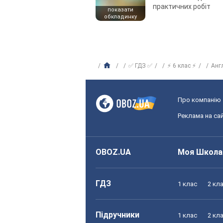
практичних робіт
показати
обкладинку
✅ ГДЗ ✅
⚡ 6 клас ⚡
Анг
Про компанію
Реклама на сай
OBOZ.UA
Моя Школа
ГДЗ
1 клас
2 кл
Підручники
1 клас
2 кл