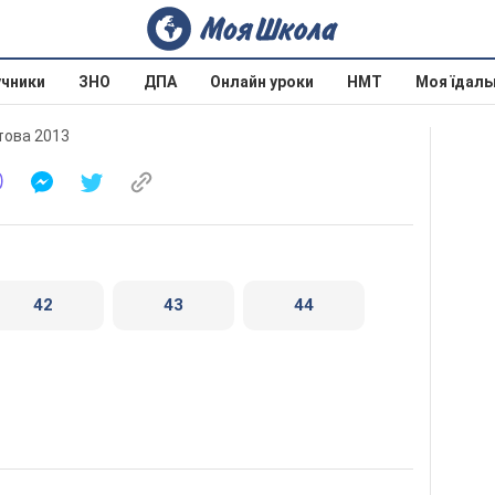
учники
ЗНО
ДПА
Онлайн уроки
НМТ
Моя їдаль
етова 2013
42
43
44