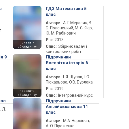
с
ГДЗ Математика 5
клас
Автори:
А. Г. Мерзляк, В.
Б. Полонський, М. С. Якір,
т
Ю. М. Рабінович
Рік:
2013
показати
Опис:
Збірник задач і
обкладинку
контрольних робіт
ія 9
Підручники
Всесвітня історія 6
клас
Автори:
І. Я. Щупак, І. О.
Піскарьова, О.В. Бурлака
Рік:
2019
показати
обкладинку
Опис:
Інтегрований курс
лас
Підручники
Англійська мова 11
. Л.
клас
Автори:
М.А. Нерсісян,
А. О. Піроженко