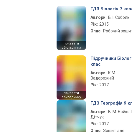
ГДЗ Біологія 7 кла
Автори:
В. І. Соболь
Рік:
2015
Опис:
Робочий зоши
показати
обкладинку
Підручники Біолог
клас
Автори:
К.М.
Задорожній
Рік:
2017
показати
обкладинку
ГДЗ Географія 9 к
Автори:
В. М. Бойко, І
Дітчук
Рік:
2017
Опис:
Зошит для