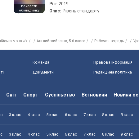
Рік:
2019
показати
обкладинку
Опис:
Рівень стандарту
лійська мова ✍
Английский язык, 5-6 класс
Рабочая тетрадь
Уро
Команда
Правова інформація
ті
Документи
Редакційна політика
Світ
Спорт
Суспільство
Всі новини
Новини ос
ас
3 клас
4 клас
5 клас
6 клас
7 клас
8 клас
9 клас
ас
3 клас
4 клас
5 клас
6 клас
7 клас
8 клас
9 клас