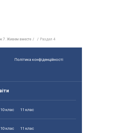
к 7. Живем вместе
Раздел 4
Політика конфіденційності
віти
10 клас
11 клас
10 клас
11 клас