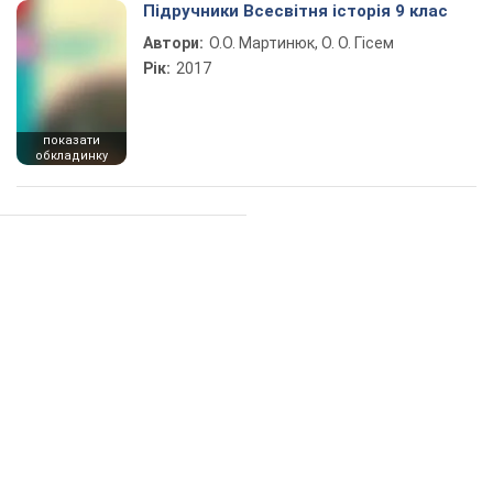
Підручники Всесвітня історія 9 клас
Автори:
О.О. Мартинюк, О. О. Гісем
Рік:
2017
показати
обкладинку