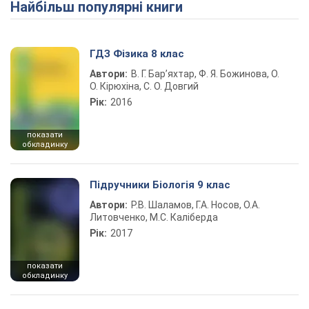
Найбільш популярні книги
ГДЗ Фізика 8 клас
Автори:
В. Г. Бар’яхтар, Ф. Я. Божинова, О.
О. Кірюхіна, С. О. Довгий
Рік:
2016
показати
обкладинку
Підручники Біологія 9 клас
Автори:
Р.В. Шаламов, Г.А. Носов, О.А.
Литовченко, М.С. Каліберда
Рік:
2017
показати
обкладинку