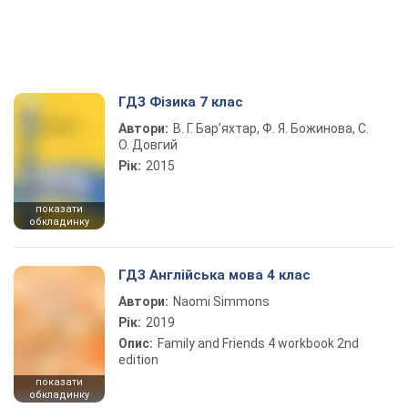
ГДЗ Фізика 7 клас
Автори:
В. Г. Бар’яхтар, Ф. Я. Божинова, С.
О. Довгий
Рік:
2015
показати
обкладинку
ГДЗ Англійська мова 4 клас
Автори:
Naomi Simmons
Рік:
2019
Опис:
Family and Friends 4 workbook 2nd
edition
показати
обкладинку