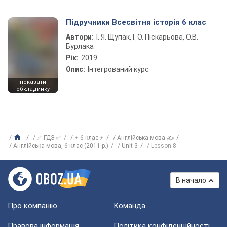
Підручники Всесвітня історія 6 клас
Автори:
І. Я. Щупак, І. О. Піскарьова, О.В.
Бурлака
Рік:
2019
Опис:
Інтегрований курс
показати
обкладинку
✅ ГДЗ ✅
⚡ 6 клас ⚡
Англійська мова ✍
Англійська мова, 6 клас (2011 р.)
Unit 3
Lesson 8
В начало
Про компанію
Команда
Правова інформація
Політика конфіденційності