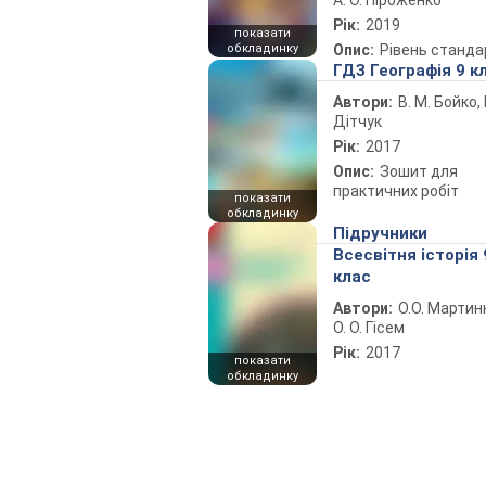
А. О. Піроженко
Рік:
2019
показати
обкладинку
Опис:
Рівень станда
ГДЗ Географія 9 к
Автори:
В. М. Бойко, І
Дітчук
Рік:
2017
Опис:
Зошит для
практичних робіт
показати
обкладинку
Підручники
Всесвітня історія 
клас
Автори:
О.О. Мартин
О. О. Гісем
Рік:
2017
показати
обкладинку