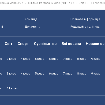
лійська мова ✍
Англійська мова, 6 клас (2011 р.)
Unit 6
Lesson 8
Команда
Правова інформація
ті
Документи
Редакційна політика
Світ
Спорт
Суспільство
Всі новини
Новини ос
ас
3 клас
4 клас
5 клас
6 клас
7 клас
8 клас
9 клас
ас
3 клас
4 клас
5 клас
6 клас
7 клас
8 клас
9 клас
ас
11 клас