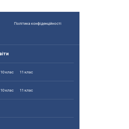
Політика конфіденційності
віти
10 клас
11 клас
10 клас
11 клас