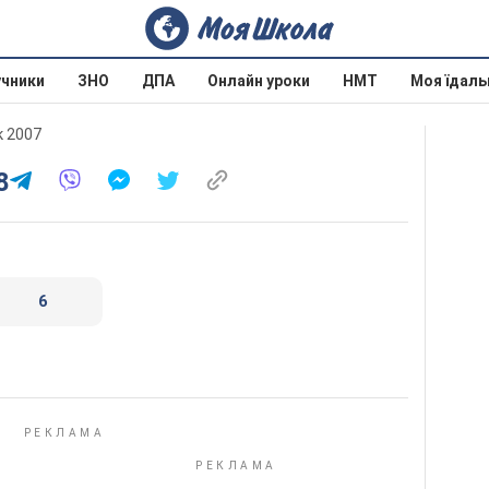
учники
ЗНО
ДПА
Онлайн уроки
НМТ
Моя їдаль
к 2007
8
6