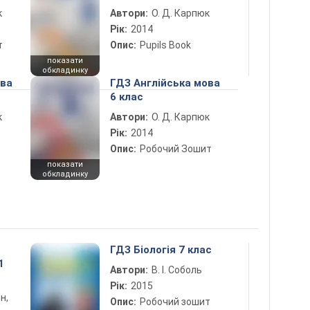
к
Автори:
О. Д. Карпюк
Рік:
2014
т
Опис:
Pupils Book
показати
обкладинку
ова
ГДЗ Англійська мова
6 клас
к
Автори:
О. Д. Карпюк
Рік:
2014
Опис:
Робочий Зошит
показати
обкладинку
ГДЗ Біологія 7 клас
1
Автори:
В. І. Соболь
Рік:
2015
н,
Опис:
Робочий зошит