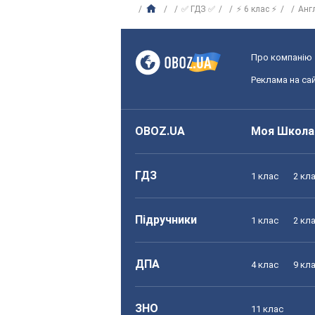
✅ ГДЗ ✅
⚡ 6 клас ⚡
Анг
Про компанію
Реклама на сай
OBOZ.UA
Моя Школа
ГДЗ
1 клас
2 кл
Підручники
1 клас
2 кл
ДПА
4 клас
9 кл
ЗНО
11 клас