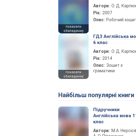
Автори:
О. Д. Карпю
Рік:
2007
Опис:
Робочий зоши
показати
обкладинку
ГДЗ Англійська м
6 клас
Автори:
О. Д. Карпю
Рік:
2014
Опис:
Зошит з
граматики
показати
обкладинку
Найбільш популярні книги
Підручники
Англійська мова 1
клас
Автори:
М.А. Нерсіся