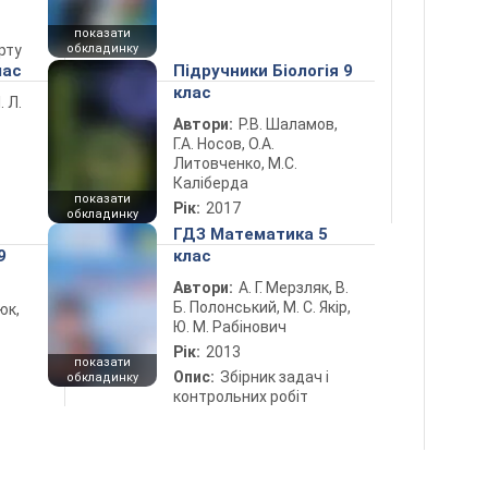
показати
рту
обкладинку
лас
Підручники Біологія 9
клас
. Л.
Автори:
Р.В. Шаламов,
Г.А. Носов, О.А.
Литовченко, М.С.
Каліберда
показати
Рік:
2017
обкладинку
ГДЗ Математика 5
9
клас
Автори:
А. Г. Мерзляк, В.
Б. Полонський, М. С. Якір,
юк,
Ю. М. Рабінович
Рік:
2013
показати
Опис:
Збірник задач і
обкладинку
контрольних робіт