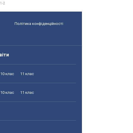
1-2
Політика конфіденційності
віти
10 клас
11 клас
10 клас
11 клас