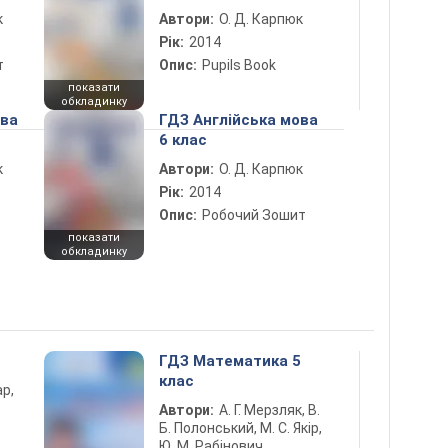
к
Автори:
О. Д. Карпюк
Рік:
2014
т
Опис:
Pupils Book
показати
обкладинку
ова
ГДЗ Англійська мова
6 клас
к
Автори:
О. Д. Карпюк
Рік:
2014
Опис:
Робочий Зошит
показати
обкладинку
ГДЗ Математика 5
клас
ар,
Автори:
А. Г. Мерзляк, В.
Б. Полонський, М. С. Якір,
Ю. М. Рабінович