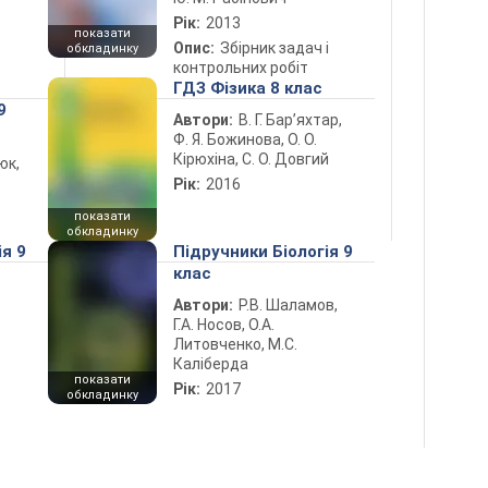
Рік:
2013
показати
Опис:
Збірник задач і
обкладинку
контрольних робіт
ГДЗ Фізика 8 клас
9
Автори:
В. Г. Бар’яхтар,
Ф. Я. Божинова, О. О.
Кірюхіна, С. О. Довгий
юк,
Рік:
2016
показати
обкладинку
ія 9
Підручники Біологія 9
клас
Автори:
Р.В. Шаламов,
Г.А. Носов, О.А.
Литовченко, М.С.
Каліберда
показати
Рік:
2017
обкладинку