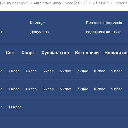
лійська мова ✍
Англійська мова, 6 клас (2011 р.)
Unit 4
Lessons 
Команда
Правова інформація
ті
Документи
Редакційна політика
Світ
Спорт
Суспільство
Всі новини
Новини ос
ас
3 клас
4 клас
5 клас
6 клас
7 клас
8 клас
9 клас
ас
3 клас
4 клас
5 клас
6 клас
7 клас
8 клас
9 клас
ас
11 клас