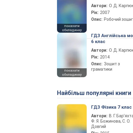
Автори:
О. Д. Карпю
Рік:
2007
Опис:
Робочий зоши
показати
обкладинку
ГДЗ Англійська м
6 клас
Автори:
О. Д. Карпю
Рік:
2014
Опис:
Зошит з
граматики
показати
обкладинку
Найбільш популярні книги
ГДЗ Фізика 7 клас
Автори:
В. Г. Бар’яхт
Ф. Я. Божинова, С. О.
Довгий