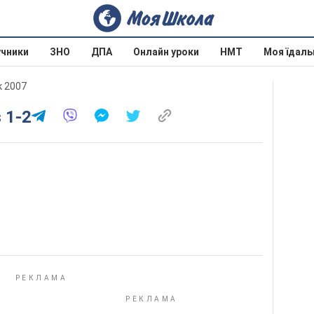
учники
ЗНО
ДПА
Онлайн уроки
НМТ
Моя їдаль
к 2007
s 1-2