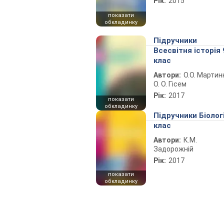
Рік:
2015
показати
обкладинку
Підручники
Всесвітня історія 
клас
Автори:
О.О. Мартин
О. О. Гісем
Рік:
2017
показати
обкладинку
Підручники Біолог
клас
Автори:
К.М.
Задорожній
Рік:
2017
показати
обкладинку