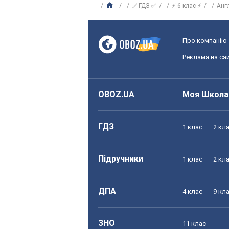
✅ ГДЗ ✅
⚡ 6 клас ⚡
Анг
Про компанію
Реклама на сай
OBOZ.UA
Моя Школа
ГДЗ
1 клас
2 кл
Підручники
1 клас
2 кл
ДПА
4 клас
9 кл
ЗНО
11 клас