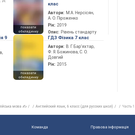
. Л.
клас
Автори:
М.А. Нерсісян,
А. О. Піроженко
Рік:
2019
показати
обкладинку
Опис:
Рівень стандарту
ія 9
ГДЗ Фізика 7 клас
Автори:
В. Г. Бар’яхтар,
Ф. Я. Божинова, С. О.
в,
Довгий
Рік:
2015
показати
обкладинку
лійська мова ✍
Английский язык, 6 класс (для русских школ)
Часть 1
Команда
Правова інформація