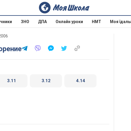
учники
ЗНО
ДПА
Онлайн уроки
НМТ
Моя їдаль
 2006
торение
3.11
3.12
4.14