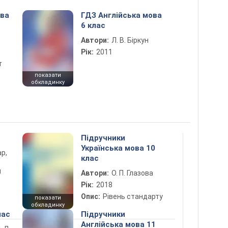
ова
ГДЗ Англійська мова
6 клас
Автори:
Л. В. Біркун
Рік:
2011
т
показати
обкладинку
Підручники
Українська мова 10
ар,
клас
й
Автори:
О. П. Глазова
Рік:
2018
Опис:
Рівень стандарту
показати
обкладинку
лас
Підручники
Англійська мова 11