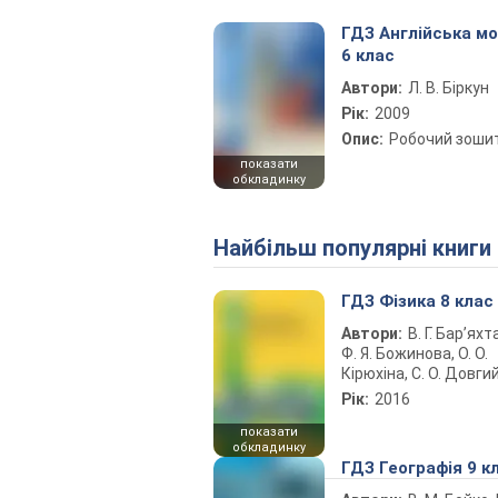
ГДЗ Англійська м
6 клас
Автори:
Л. В. Біркун
Рік:
2009
Опис:
Робочий зоши
показати
обкладинку
Найбільш популярні книги
ГДЗ Фізика 8 клас
Автори:
В. Г. Бар’яхт
Ф. Я. Божинова, О. О.
Кірюхіна, С. О. Довги
Рік:
2016
показати
обкладинку
ГДЗ Географія 9 к