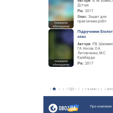
Автори:
В. М. Бойко, І
Дітчук
Рік:
2017
Опис:
Зошит для
практичних робіт
показати
обкладинку
Підручники Біолог
клас
Автори:
Р.В. Шаламо
Г.А. Носов, О.А.
Литовченко, М.С.
Каліберда
показати
Рік:
2017
обкладинку
✅ ГДЗ ✅
⚡ 6 клас ⚡
Анг
Про компанію