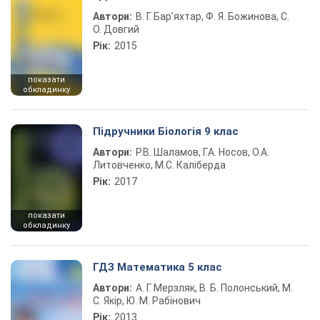
Автори:
В. Г. Бар’яхтар, Ф. Я. Божинова, С.
О. Довгий
Рік:
2015
показати
обкладинку
Підручники Біологія 9 клас
Автори:
Р.В. Шаламов, Г.А. Носов, О.А.
Литовченко, М.С. Каліберда
Рік:
2017
показати
обкладинку
ГДЗ Математика 5 клас
Автори:
А. Г. Мерзляк, В. Б. Полонський, М.
С. Якір, Ю. М. Рабінович
Рік:
2013