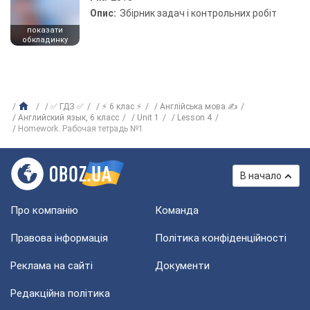
Опис:
Збірник задач і контрольних робіт
показати
обкладинку
✅ ГДЗ ✅
⚡ 6 клас ⚡
Англійська мова ✍
Английский язык, 6 класс
Unit 1
Lesson 4
Homework. Рабочая тетрадь №1
В начало
Про компанію
Команда
Правова інформація
Політика конфіденційності
Реклама на сайті
Документи
Редакційна політика