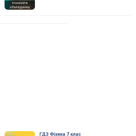
показати
обкладинку
ГДЗ Фізика 7 клас