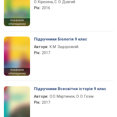
О. Кірюхіна, С. О. Довгий
Рік:
2016
показати
обкладинку
Підручники Біологія 9 клас
Автори:
К.М. Задорожній
Рік:
2017
показати
обкладинку
Підручники Всесвітня історія 9 клас
Автори:
О.О. Мартинюк, О. О. Гісем
Рік:
2017