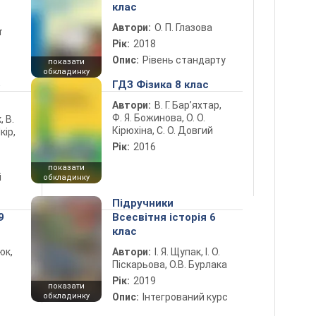
клас
Автори:
О. П. Глазова
т
Рік:
2018
Опис:
Рівень стандарту
показати
обкладинку
5
ГДЗ Фізика 8 клас
Автори:
В. Г. Бар’яхтар,
Ф. Я. Божинова, О. О.
, В.
Кірюхіна, С. О. Довгий
кір,
Рік:
2016
показати
і
обкладинку
Підручники
9
Всесвітня історія 6
клас
юк,
Автори:
І. Я. Щупак, І. О.
Піскарьова, О.В. Бурлака
Рік:
2019
показати
обкладинку
Опис:
Інтегрований курс