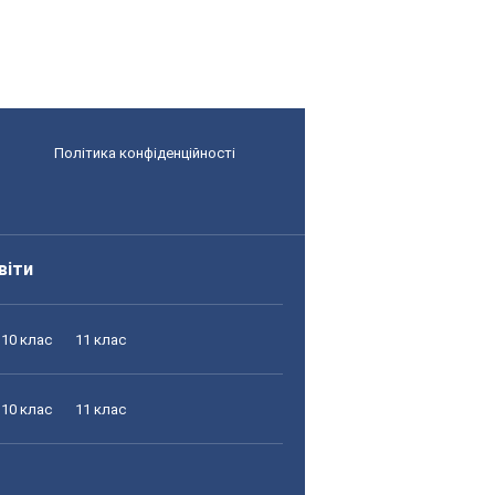
Політика конфіденційності
віти
10 клас
11 клас
10 клас
11 клас