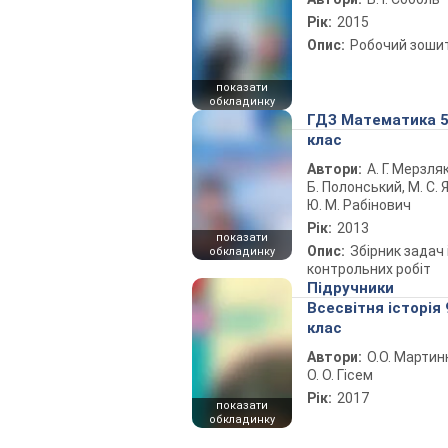
Рік:
2015
Опис:
Робочий зоши
показати
обкладинку
ГДЗ Математика 
клас
Автори:
А. Г. Мерзляк
Б. Полонський, М. С. Я
Ю. М. Рабінович
Рік:
2013
показати
Опис:
Збірник задач 
обкладинку
контрольних робіт
Підручники
Всесвітня історія 
клас
Автори:
О.О. Мартин
О. О. Гісем
Рік:
2017
показати
обкладинку