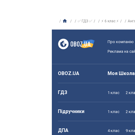
✅ ГДЗ ✅
⚡ 6 клас ⚡
Анг
Про компанію
Реклама на сай
OBOZ.UA
Моя Школа
ГДЗ
1 клас
2 кл
Підручники
1 клас
2 кл
ДПА
4 клас
9 кл