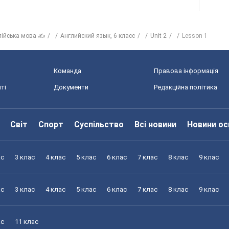
лійська мова ✍
Английский язык, 6 класс
Unit 2
Lesson 1
Команда
Правова інформація
ті
Документи
Редакційна політика
Світ
Спорт
Суспільство
Всі новини
Новини ос
ас
3 клас
4 клас
5 клас
6 клас
7 клас
8 клас
9 клас
ас
3 клас
4 клас
5 клас
6 клас
7 клас
8 клас
9 клас
ас
11 клас