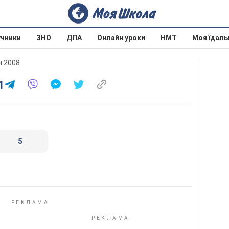
учники
ЗНО
ДПА
Онлайн уроки
НМТ
Моя їдаль
н 2008
1
5