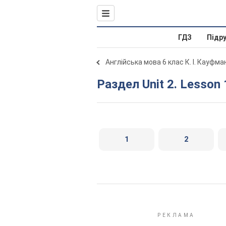
ГДЗ
Підр
Англійська мова 6 клас К. І. Кауфма
Раздел Unit 2. Lesson 
1
2