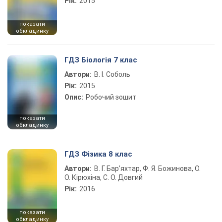
Рік:
2015
показати
обкладинку
ГДЗ Біологія 7 клас
Автори:
В. І. Соболь
Рік:
2015
Опис:
Робочий зошит
показати
обкладинку
ГДЗ Фізика 8 клас
Автори:
В. Г. Бар’яхтар, Ф. Я. Божинова, О.
О. Кірюхіна, С. О. Довгий
Рік:
2016
показати
обкладинку