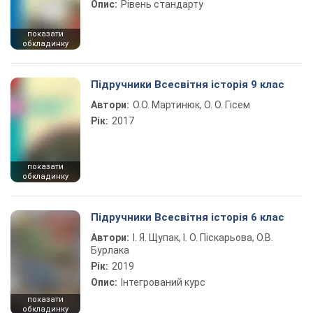
Опис:
Рівень стандарту
показати
обкладинку
Підручники Всесвітня історія 9 клас
Автори:
О.О. Мартинюк, О. О. Гісем
Рік:
2017
показати
обкладинку
Підручники Всесвітня історія 6 клас
Автори:
І. Я. Щупак, І. О. Піскарьова, О.В.
Бурлака
Рік:
2019
Опис:
Інтегрований курс
показати
обкладинку