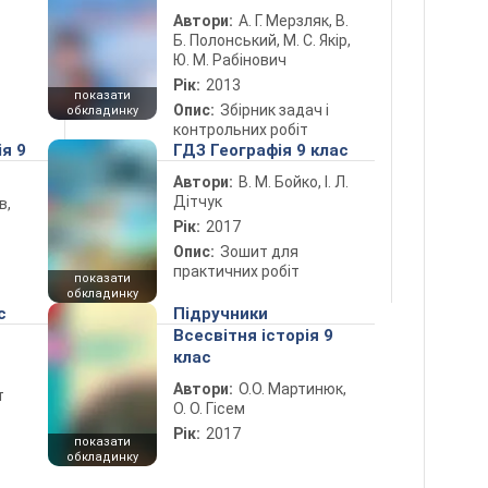
Автори:
А. Г. Мерзляк, В.
Б. Полонський, М. С. Якір,
Ю. М. Рабінович
Рік:
2013
показати
Опис:
Збірник задач і
обкладинку
контрольних робіт
ія 9
ГДЗ Географія 9 клас
Автори:
В. М. Бойко, І. Л.
Дітчук
в,
Рік:
2017
Опис:
Зошит для
практичних робіт
показати
обкладинку
с
Підручники
Всесвітня історія 9
клас
Автори:
О.О. Мартинюк,
т
О. О. Гісем
Рік:
2017
показати
обкладинку