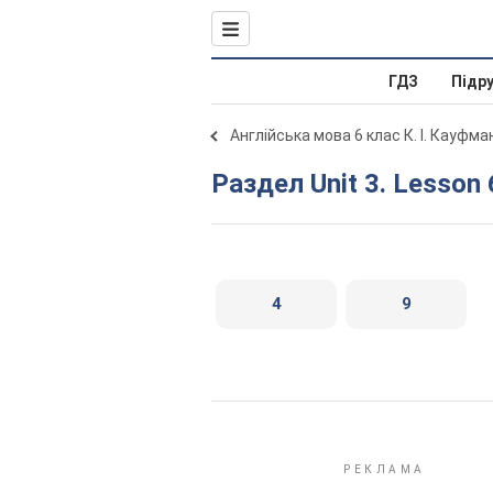
ГДЗ
Підр
Англійська мова 6 клас К. І. Кауфма
Раздел Unit 3. Lesson 
4
9