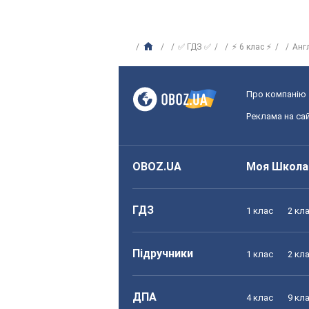
✅ ГДЗ ✅
⚡ 6 клас ⚡
Анг
Про компанію
Реклама на сай
OBOZ.UA
Моя Школа
ГДЗ
1 клас
2 кл
Підручники
1 клас
2 кл
ДПА
4 клас
9 кл