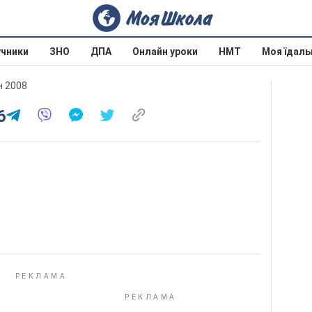
учники
ЗНО
ДПА
Онлайн уроки
НМТ
Моя їдаль
н 2008
6