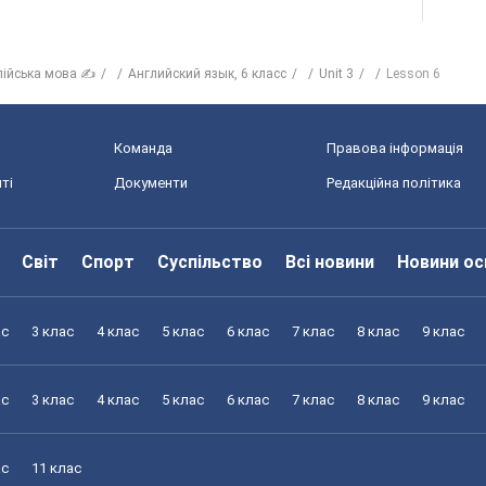
лійська мова ✍
Английский язык, 6 класс
Unit 3
Lesson 6
Команда
Правова інформація
ті
Документи
Редакційна політика
Світ
Спорт
Суспільство
Всі новини
Новини ос
ас
3 клас
4 клас
5 клас
6 клас
7 клас
8 клас
9 клас
ас
3 клас
4 клас
5 клас
6 клас
7 клас
8 клас
9 клас
ас
11 клас