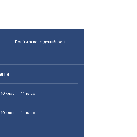
Політика конфіденційності
віти
10 клас
11 клас
10 клас
11 клас