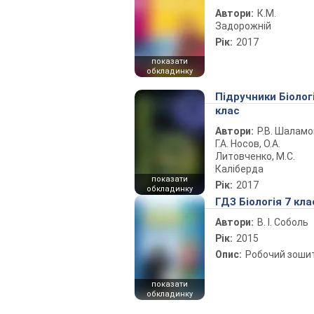
Автори:
К.М.
Задорожній
Рік:
2017
показати
обкладинку
Підручники Біолог
клас
Автори:
Р.В. Шаламо
Г.А. Носов, О.А.
Литовченко, М.С.
Каліберда
показати
Рік:
2017
обкладинку
ГДЗ Біологія 7 кла
Автори:
В. І. Соболь
Рік:
2015
Опис:
Робочий зоши
показати
обкладинку