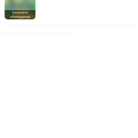
показати
обкладинку