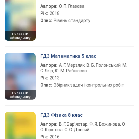
Автори:
О. П. Глазова
Рік:
2018
Опис:
Рівень стандарту
показати
обкладинку
ГДЗ Математика 5 клас
Автори:
А. Г. Мерзляк, В. Б. Полонський, М.
С. Якір, Ю. М. Рабінович
Рік:
2013
Опис:
Збірник задач і контрольних робіт
показати
обкладинку
ГДЗ Фізика 8 клас
Автори:
В. Г. Бар’яхтар, Ф. Я. Божинова, О.
О. Кірюхіна, С. О. Довгий
Рік:
2016