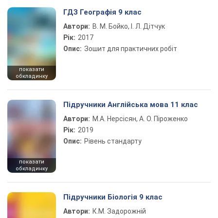
ГДЗ Географія 9 клас
Автори:
В. М. Бойко, І. Л. Дітчук
Рік:
2017
Опис:
Зошит для практичних робіт
показати
обкладинку
Підручники Англійська мова 11 клас
Автори:
М.А. Нерсісян, А. О. Піроженко
Рік:
2019
Опис:
Рівень стандарту
показати
обкладинку
Підручники Біологія 9 клас
Автори:
К.М. Задорожній