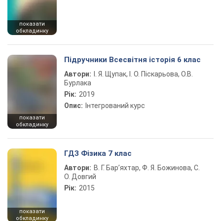
показати
обкладинку
Підручники Всесвітня історія 6 клас
Автори:
І. Я. Щупак, І. О. Піскарьова, О.В.
Бурлака
Рік:
2019
Опис:
Інтегрований курс
показати
обкладинку
ГДЗ Фізика 7 клас
Автори:
В. Г. Бар’яхтар, Ф. Я. Божинова, С.
О. Довгий
Рік:
2015
показати
обкладинку