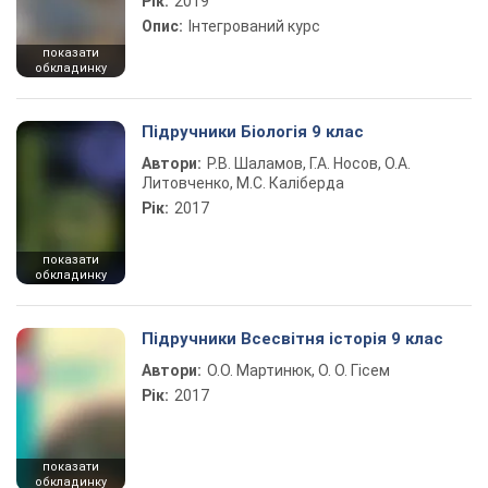
Рік:
2019
Опис:
Інтегрований курс
показати
обкладинку
Підручники Біологія 9 клас
Автори:
Р.В. Шаламов, Г.А. Носов, О.А.
Литовченко, М.С. Каліберда
Рік:
2017
показати
обкладинку
Підручники Всесвітня історія 9 клас
Автори:
О.О. Мартинюк, О. О. Гісем
Рік:
2017
показати
обкладинку