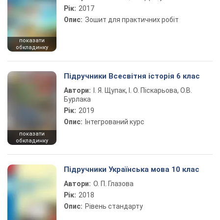
Рік:
2017
Опис:
Зошит для практичних робіт
показати
обкладинку
Підручники Всесвітня історія 6 клас
Автори:
І. Я. Щупак, І. О. Піскарьова, О.В.
Бурлака
Рік:
2019
Опис:
Інтегрований курс
показати
обкладинку
Підручники Українська мова 10 клас
Автори:
О. П. Глазова
Рік:
2018
Опис:
Рівень стандарту