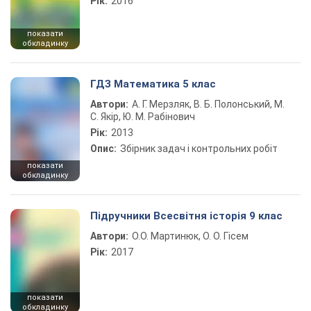
Рік:
2016
показати
обкладинку
ГДЗ Математика 5 клас
Автори:
А. Г. Мерзляк, В. Б. Полонський, М.
С. Якір, Ю. М. Рабінович
Рік:
2013
Опис:
Збірник задач і контрольних робіт
показати
обкладинку
Підручники Всесвітня історія 9 клас
Автори:
О.О. Мартинюк, О. О. Гісем
Рік:
2017
показати
обкладинку