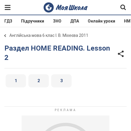
ГДЗ
Підручники
ЗНО
ДПА
Онлайн уроки
НМ
Англійська мова 6 клас І. В. Міхеєва 2011
Раздел HOME READING. Lesson
2
1
2
3