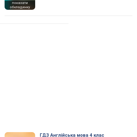
показати
обкладинку
ГДЗ Англійська мова 4 клас