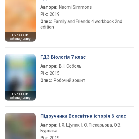
Автори:
Naomi Simmons
Рік:
2019
Опис:
Family and Friends 4 workbook 2nd
edition
показати
обкладинку
ГДЗ Біологія 7 клас
Автори:
В. І. Соболь
Рік:
2015
Опис:
Робочий зошит
показати
обкладинку
Підручники Всесвітня історія 6 клас
Автори:
І. Я. Щупак, І. О. Піскарьова, О.В.
Бурлака
Рік:
2019