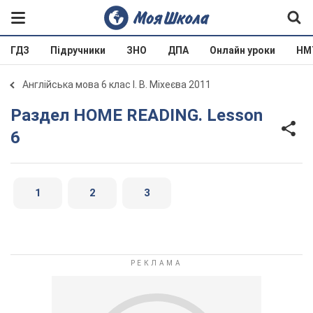
ГДЗ
Підручники
ЗНО
ДПА
Онлайн уроки
НМ
Англійська мова 6 клас І. В. Міхеєва 2011
Раздел HOME READING. Lesson
6
1
2
3