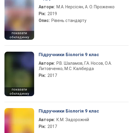
Автори:
М.А. Нерсісян, А. О. Піроженко
Рік:
2019
Опис:
Рівень стандарту
показати
обкладинку
Підручники Біологія 9 клас
Автори:
Р.В. Шаламов, Г.А. Носов, О.А.
Литовченко, М.С. Каліберда
Рік:
2017
показати
обкладинку
Підручники Біологія 9 клас
Автори:
К.М. Задорожній
Рік:
2017