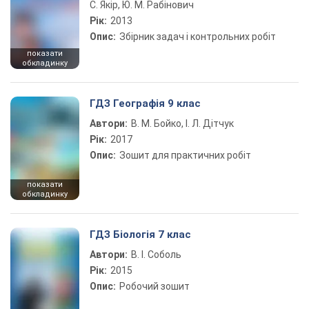
С. Якір, Ю. М. Рабінович
Рік:
2013
Опис:
Збірник задач і контрольних робіт
показати
обкладинку
ГДЗ Географія 9 клас
Автори:
В. М. Бойко, І. Л. Дітчук
Рік:
2017
Опис:
Зошит для практичних робіт
показати
обкладинку
ГДЗ Біологія 7 клас
Автори:
В. І. Соболь
Рік:
2015
Опис:
Робочий зошит