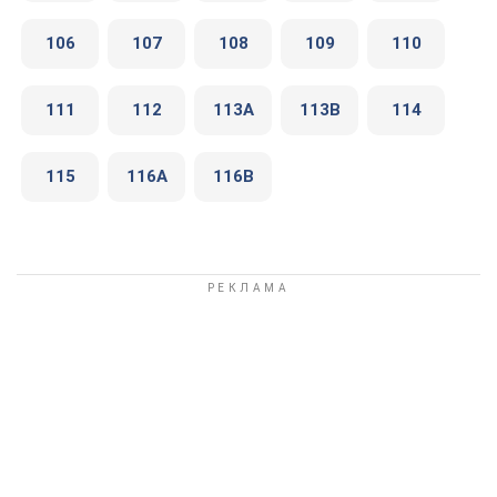
106
107
108
109
110
111
112
113А
113В
114
115
116А
116В