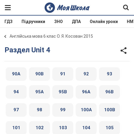
ГДЗ
Підручники
ЗНО
ДПА
Онлайн уроки
НМ
Англійська мова 6 клас О. Я. Косован 2015
Раздел Unit 4
90А
90В
91
92
93
94
95А
95В
96А
96В
97
98
99
100А
100В
101
102
103
104
105