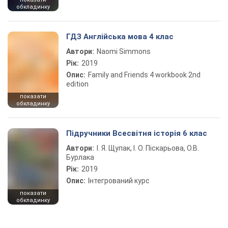
обкладинку
ГДЗ Англійська мова 4 клас
Автори:
Naomi Simmons
Рік:
2019
Опис:
Family and Friends 4 workbook 2nd
edition
показати
обкладинку
Підручники Всесвітня історія 6 клас
Автори:
І. Я. Щупак, І. О. Піскарьова, О.В.
Бурлака
Рік:
2019
Опис:
Інтегрований курс
показати
обкладинку