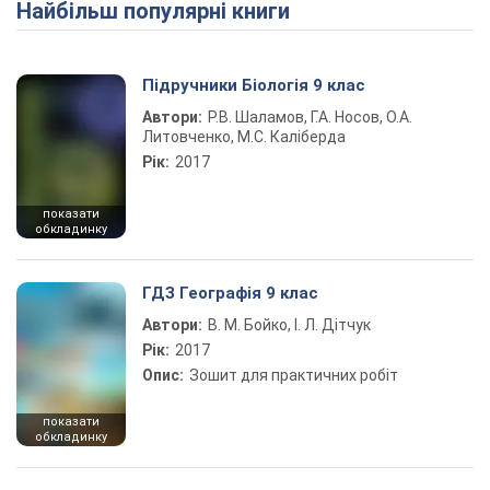
Найбільш популярні книги
Підручники Біологія 9 клас
Автори:
Р.В. Шаламов, Г.А. Носов, О.А.
Литовченко, М.С. Каліберда
Рік:
2017
показати
обкладинку
ГДЗ Географія 9 клас
Автори:
В. М. Бойко, І. Л. Дітчук
Рік:
2017
Опис:
Зошит для практичних робіт
показати
обкладинку