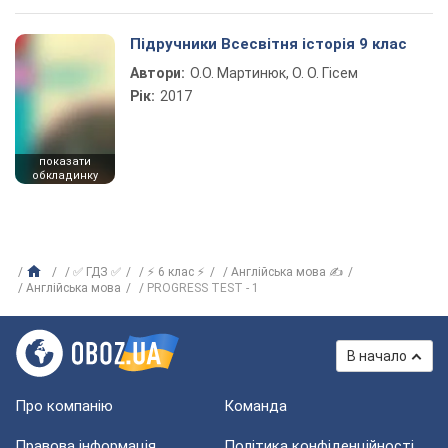
Підручники Всесвітня історія 9 клас
Автори:
О.О. Мартинюк, О. О. Гісем
Рік:
2017
показати
обкладинку
✅ ГДЗ ✅
⚡ 6 клас ⚡
Англійська мова ✍
Англійська мова
PROGRESS TEST - 1
В начало
Про компанію
Команда
Правова інформація
Політика конфіденційності