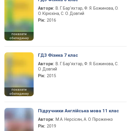
Автори:
В. Г. Бар’яхтар, Ф. Я. Божинова, О.
О. Кірюхіна, С. О. Довгий
Рік:
2016
показати
обкладинку
ГДЗ Фізика 7 клас
Автори:
В. Г. Бар’яхтар, Ф. Я. Божинова, С.
О. Довгий
Рік:
2015
показати
обкладинку
Підручники Англійська мова 11 клас
Автори:
М.А. Нерсісян, А. О. Піроженко
Рік:
2019