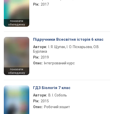
Рік:
2017
показати
обкладинку
Підручники Всесвітня історія 6 клас
Автори:
І. Я. Щупак, І. О. Піскарьова, О.В.
Бурлака
Рік:
2019
Опис:
Інтегрований курс
показати
обкладинку
ГДЗ Біологія 7 клас
Автори:
В. І. Соболь
Рік:
2015
Опис:
Робочий зошит