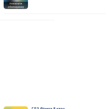
показати
обкладинку
ГДЗ Фізика 8 клас