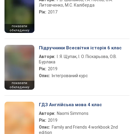
Литовченко, М.С. Каліберда
Рік:
2017
показати
обкладинку
Підручники Всесвітня історія 6 клас
Автори:
І. Я. Щупак, І. О. Піскарьова, О.В.
Бурлака
Рік:
2019
Опис:
Інтегрований курс
показати
обкладинку
ГДЗ Англійська мова 4 клас
Автори:
Naomi Simmons
Рік:
2019
Опис:
Family and Friends 4 workbook 2nd
edition