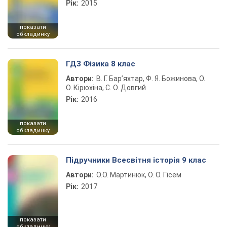
Рік:
2015
показати
обкладинку
ГДЗ Фізика 8 клас
Автори:
В. Г. Бар’яхтар, Ф. Я. Божинова, О.
О. Кірюхіна, С. О. Довгий
Рік:
2016
показати
обкладинку
Підручники Всесвітня історія 9 клас
Автори:
О.О. Мартинюк, О. О. Гісем
Рік:
2017
показати
обкладинку