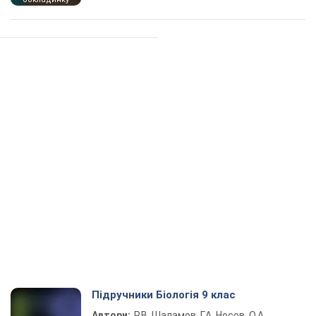
Підручники Біологія 9 клас
Автори:
Р.В. Шаламов, Г.А. Носов, О.А.