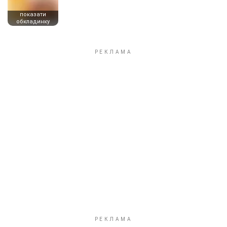
показати
обкладинку