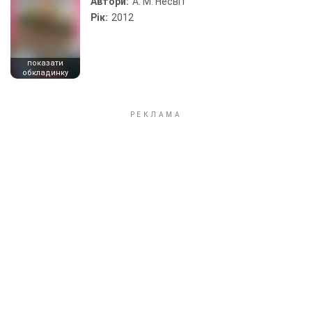
Автори:
А. М. Несвіт
Рік:
2012
показати
обкладинку