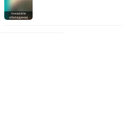
показати
обкладинку