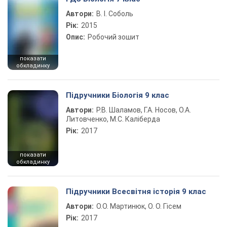
Автори:
В. І. Соболь
Рік:
2015
Опис:
Робочий зошит
показати
обкладинку
Підручники Біологія 9 клас
Автори:
Р.В. Шаламов, Г.А. Носов, О.А.
Литовченко, М.С. Каліберда
Рік:
2017
показати
обкладинку
Підручники Всесвітня історія 9 клас
Автори:
О.О. Мартинюк, О. О. Гісем
Рік:
2017