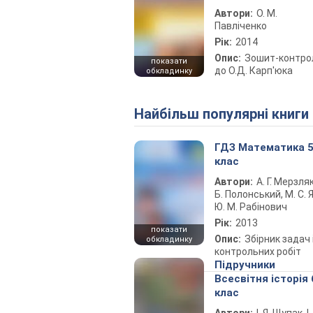
Автори:
О. М.
Павліченко
Рік:
2014
Опис:
Зошит-контро
показати
до О.Д. Карп'юка
обкладинку
Найбільш популярні книги
ГДЗ Математика 
клас
Автори:
А. Г. Мерзляк
Б. Полонський, М. С. Я
Ю. М. Рабінович
Рік:
2013
показати
Опис:
Збірник задач 
обкладинку
контрольних робіт
Підручники
Всесвітня історія 
клас