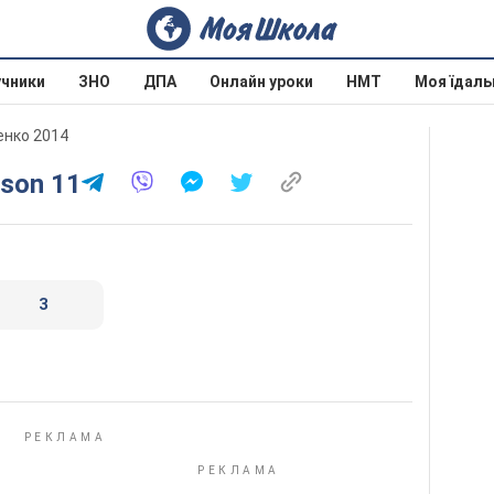
учники
ЗНО
ДПА
Онлайн уроки
НМТ
Моя їдаль
ченко 2014
sson 11
3