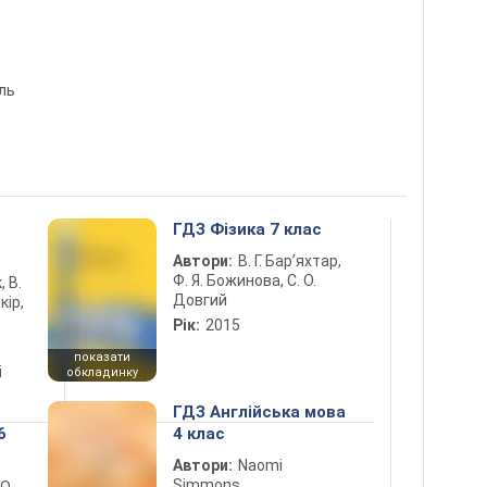
ль
5
ГДЗ Фізика 7 клас
Автори:
В. Г. Бар’яхтар,
Ф. Я. Божинова, С. О.
, В.
Довгий
кір,
Рік:
2015
показати
і
обкладинку
ГДЗ Англійська мова
6
4 клас
Автори:
Naomi
Simmons