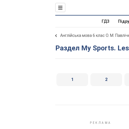
ГДЗ
Підр
Англійська мова 6 клас О. М. Павлі
Раздел My Sports. Le
1
2