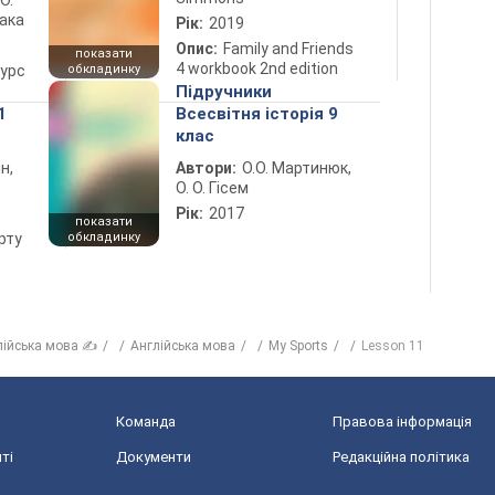
 О.
лака
Рік:
2019
Опис:
Family and Friends
показати
4 workbook 2nd edition
курс
обкладинку
Підручники
1
Всесвітня історія 9
клас
н,
Автори:
О.О. Мартинюк,
О. О. Гісем
Рік:
2017
показати
рту
обкладинку
лійська мова ✍
Англійська мова
My Sports
Lesson 11
Команда
Правова інформація
ті
Документи
Редакційна політика