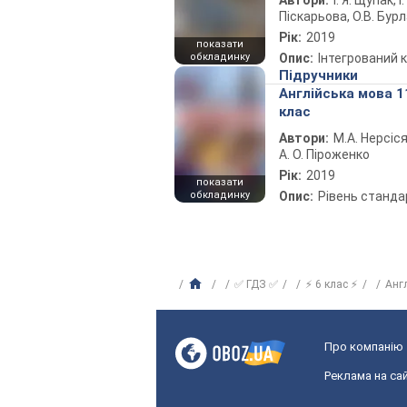
Автори:
І. Я. Щупак, І.
Піскарьова, О.В. Бур
Рік:
2019
показати
обкладинку
Опис:
Інтегрований 
Підручники
Англійська мова 1
клас
Автори:
М.А. Нерсіся
А. О. Піроженко
Рік:
2019
показати
обкладинку
Опис:
Рівень станда
✅ ГДЗ ✅
⚡ 6 клас ⚡
Анг
Про компанію
Реклама на сай