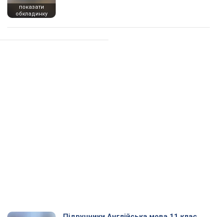
показати
обкладинку
Підручники Англійська мова 11 клас