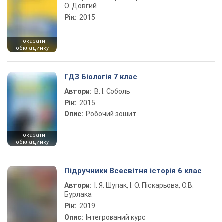
О. Довгий
Рік:
2015
показати
обкладинку
ГДЗ Біологія 7 клас
Автори:
В. І. Соболь
Рік:
2015
Опис:
Робочий зошит
показати
обкладинку
Підручники Всесвітня історія 6 клас
Автори:
І. Я. Щупак, І. О. Піскарьова, О.В.
Бурлака
Рік:
2019
Опис:
Інтегрований курс