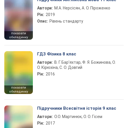
Автори:
М.А. Нерсісян, А. О. Піроженко
Рік:
2019
Опис:
Рівень стандарту
показати
обкладинку
ГДЗ Фізика 8 клас
Автори:
В. Г. Бар’яхтар, Ф. Я. Божинова, О.
О. Кірюхіна, С. О. Довгий
Рік:
2016
показати
обкладинку
Підручники Всесвітня історія 9 клас
Автори:
О.О. Мартинюк, О. О. Гісем
Рік:
2017