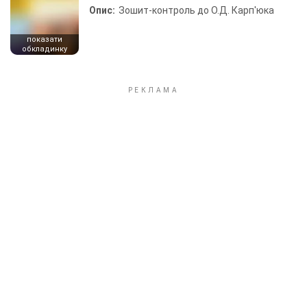
Опис:
Зошит-контроль до О.Д. Карп'юка
показати
обкладинку